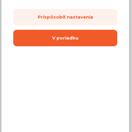
Prispôsobiť nastavenia
V poriadku
424,80 €
Cena
(
345,37 €
bez DPH)
Dostupnosť:
Predaj skončil
Záručná doba:
24 mesiacov
Doprava:
od 14,90 €
Dodacia lehota:
2 - 4 týždne
Vyberte si farbu korpusov nábytku
Dvierka sú vždy s
bielym leskom
.