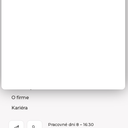
3D návrhy kuchýň
Zameranie kuchynskej linky
Zasielanie vzorkovníc
Montáž kuchýň a nábytku
Ako vybrať kuchyňu
Naša spoločnosť
Predajňa a Showroom Orlová
Kontakty
O firme
Kariéra
Pracovné dni 8 – 16:30