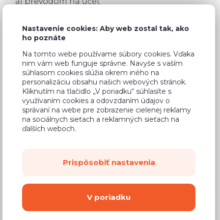
a) prevodom na účet
EUR:
IBAN CZ94 0100 0001 2362 7949 0277
Nastavenie cookies: Aby web zostal tak, ako
CZK:
35-9759510277/0100
ho poznáte
Na tomto webe používame súbory cookies. Vďaka
b) hotovostne pri prevzatí tovaru
nim vám web funguje správne. Navyše s vaším
súhlasom cookies slúžia okrem iného na
c) hotovostne pri osobnom odbere v
personalizáciu obsahu našich webových stránok.
Kliknutím na tlačidlo „V poriadku“ súhlasíte s
našich
predajniach a výdajných miestach
využívaním cookies a odovzdaním údajov o
správaní na webe pre zobrazenie cielenej reklamy
V niektorých prípadoch požadujeme
na sociálnych sieťach a reklamných sieťach na
symbolickú zálohu.
ďalších weboch.
Platba kartou
V rámci niektorých rozvozov možno tovar
Prispôsobiť nastavenia
uhradiť platobnou kartou. Viac informácií
vám uvedieme telefonicky, až vám budeme
volať ohľadom termínu doručenia.
V poriadku