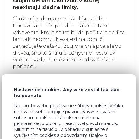
svojim deťom takú izbu, v ktorej
neexistujú žiadne limity.
Či už máte doma predškoláka alebo
tínedžera, u nás pre deti nájdete také
vybavenie, ktoré sa im bude páčiť a hneď sa
len tak neomrzí. Nezáleží na tom, či
zariaďujete detskú izbu pre chlapca alebo
dievča, širokú škálu úložných priestorov
oceníte vždy. Pomôžu totiž udržať v izbe
poriadok.
Dôležitý je
detský písací stôl
, ktorý spĺňa
ergonomické kritériá, a posteľ s
kvalitným
Nastavenie cookies: Aby web zostal tak, ako
detským matracom
. Nábytok do detských
ho poznáte
izieb sa vyrába z dreva alebo laminovanej
drevotriesky. Jeho hrany sú väčšinou
Na tomto webe používame súbory cookies. Vďaka
nim vám web funguje správne. Navyše s vaším
zaoblené, takže je bezpečný aj pre
súhlasom cookies slúžia okrem iného na
najväčších nezbedníkov.
personalizáciu obsahu našich webových stránok.
Kliknutím na tlačidlo „V poriadku“ súhlasíte s
využívaním cookies a odovzdaním údajov o