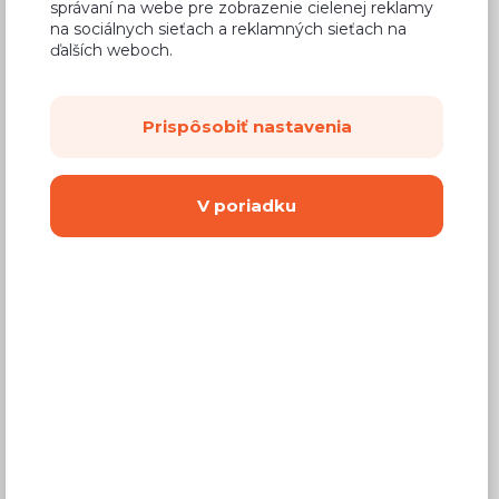
správaní na webe pre zobrazenie cielenej reklamy
na sociálnych sieťach a reklamných sieťach na
ďalších weboch.
Prispôsobiť nastavenia
Detské zostavy
V poriadku
Detské komody