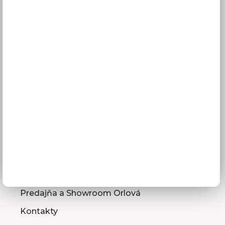
Obchodné podmienky
GDPR
Služby pre vás
3D návrhy kuchýň
Zameranie kuchynskej linky
Zasielanie vzorkovníc
Montáž kuchýň a nábytku
Ako vybrať kuchyňu
Naša spoločnosť
Predajňa a Showroom Orlová
Kontakty