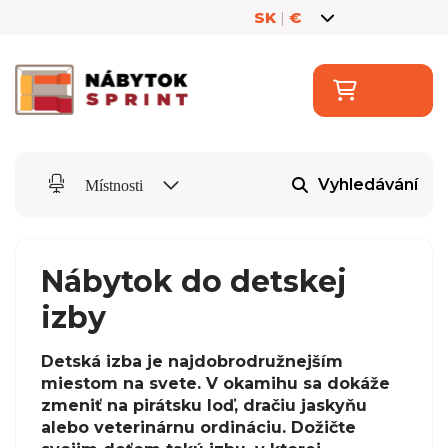
SK
|
€
Vyhledávání
Místnosti
Nábytok do detskej
izby
Detská izba je najdobrodružnejším
miestom na svete. V okamihu sa dokáže
zmeniť na pirátsku loď, dračiu jaskyňu
alebo veterinárnu ordináciu. Dožičte