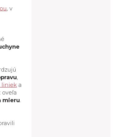
ou
, v
né
uchyne
vrdzujú
opravu
,
liniek
a
: oveľa
a mieru
.
ravili