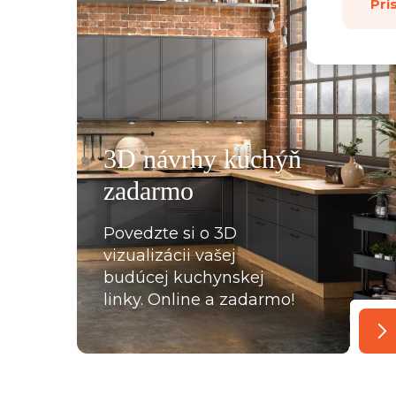
Pri
všemu deseti. Kuchyň je krásná a kvalitní. Ochotný pe
á, mi pomohla se vším a komunikovala ihned, bez prod
, které jsme postupně upravovaly, stejně tak mi poslal
rů pracovních desek a korpusů skříní. Montéři u nás str
3D návrhy kuchýň
oradili s každou překážkou, která na ně ať už ze strany
zadarmo
lace, křivých zdí apod., vykoukla. Nakonec při předání
Povedzte si o 3D
vizualizácii vašej
budúcej kuchynskej
linky. Online a zadarmo!