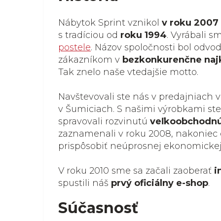
Nábytok Sprint vznikol
v roku 2007
s tradíciou od
roku 1994
. Vyrábali 
postele
. Názov spoločnosti bol odv
zákazníkom v
bezkonkurenčne naj
Tak znelo naše vtedajšie motto.
Navštevovali ste nás v predajniach v
v Šumiciach. S našimi výrobkami ste
spravovali rozvinutú
veľkoobchodnú
zaznamenali v roku 2008, nakoniec
prispôsobiť neúprosnej ekonomickej 
V roku 2010 sme sa začali zaoberať
i
spustili náš
prvý oficiálny e-shop
.
Súčasnosť