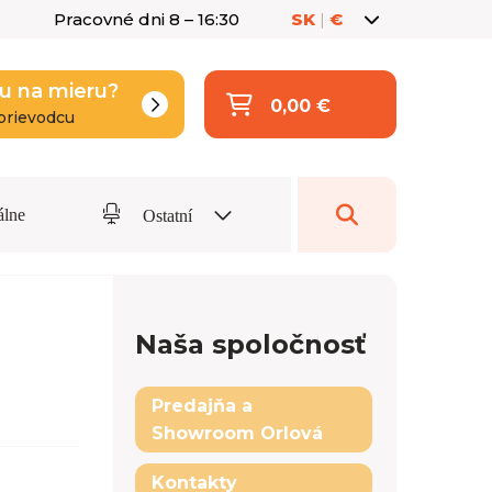
Pracovné dni 8 – 16:30
SK
|
€
u na mieru?
0,00 €
prievodcu
álne
Ostatní
Naša spoločnosť
Predajňa a
Showroom Orlová
Kontakty