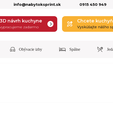
info@nabytoksprint.sk
0915 450 949
3D návrh kuchyne
Chcete kuchyň
vypracujeme zadarmo
Vyskúšajte nášho s
Obývacie izby
Spálne
Jed