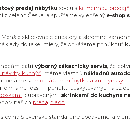
netový predaj nábytku
spolu s
kamennou predajň
ci z celého Česka, a spúšťame vylepšený
e-shop s
. Menšie skladovacie priestory a skromné kamen
áklady do takej miery, že dokážeme ponúknuť
k
ýhodám patrí
výborný zákaznícky servis
, čo pot
 návrhy kuchýň
, máme vlastnú
nákladnú autod
 Zaoberáme sa
montážami nábytku a kuchynských 
u
, čím sme rozšírili ponuku poskytovaných služieb
 doskami
a upravenými
skrinkami do kuchyne n
ebo v našich
predajniach
.
r síce na Slovensko štandardne dodávame, ale prip