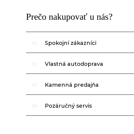
Prečo nakupovať u nás?
Spokojní zákazníci
01
Vlastná autodoprava
02
Kamenná predajňa
03
Pozáručný servis
04