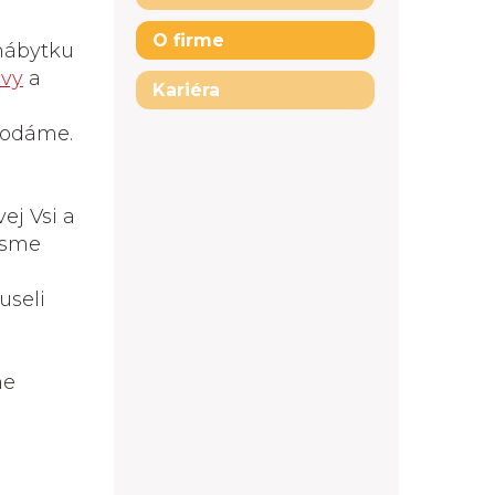
O firme
 nábytku
avy
a
Kariéra
dodáme.
ej Vsi a
 sme
useli
me