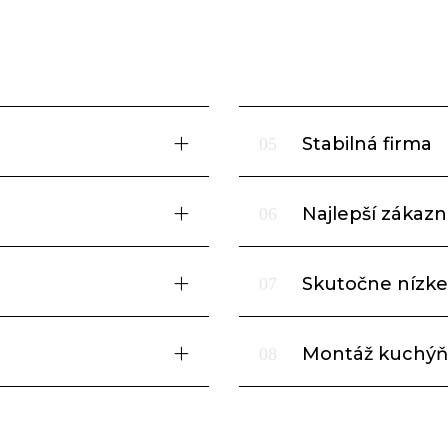
Stabilná firma
05
Najlepší zákazní
06
Skutočne nízke
07
Montáž kuchýň
08