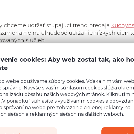
my chceme udržať stúpajúci trend predaja
kuchyn
 zameriame na dlhodobé udržanie nízkych cien ta
tovaných služieb.
 naďalej
internetovým obchodom s perfektným
venie cookies: Aby web zostal tak, ako h
enami
a
vysokou kvalitou poskytovaných služie
áte
žať vašu priazeň. Vážime si vašu dôveru.
to webe používame súbory cookies. Vďaka nim vám we
 správne. Navyše s vaším súhlasom cookies slúžia okrem
onalizáciu obsahu našich webových stránok. Kliknutím 
o „V poriadku“ súhlasíte s využívaním cookies a odovzda
o správaní na webe pre zobrazenie cielenej reklamy na
ych sieťach a reklamných sieťach na ďalších weboch.