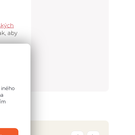
ských
k, aby
o
b
,
b
 iného
na
ním