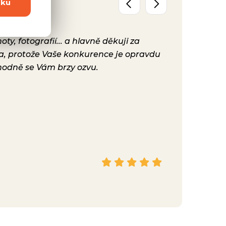
dku
y, fotografií... a hlavně děkuji za
Už máme před
ta, protože Vaše konkurence je opravdu
konečně nast
hodně se Vám brzy ozvu.
bylo. Vaše ku
Hana
Facebook