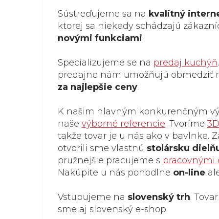
Sústreďujeme sa na
kvalitný inter
ktorej sa niekedy schádzajú zákazní
novými funkciami
.
Specializujeme se na
predaj kuchýň
predajne nám umožňujú obmedziť n
za najlepšie ceny
.
K našim hlavným konkurenčným v
naše
výborné referencie
. Tvoríme
3D
takže tovar je u nás ako v bavlnke.
otvorili sme vlastnú
stolársku dielň
pružnejšie pracujeme s
pracovnými
Nakúpite u nás pohodlne
on-line
al
Vstupujeme na
slovenský trh
. Tova
sme aj slovenský e-shop.