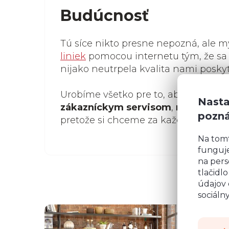
Budúcnosť
Tú síce nikto presne nepozná, ale 
liniek
pomocou internetu tým, že sa
nijako neutrpela kvalita nami posky
Urobíme všetko pre to, aby sme boli
Nasta
zákazníckym servisom
,
nízkymi c
pozn
pretože si chceme za každú cenu udr
Na tom
funguje
na pers
tlačidl
údajov 
sociáln