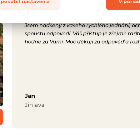
spôsobiť nastavenia
V poria
rsonál,
Jsem nadšený z vašeho rychlého jednání, ochot
lení.
spoustu odpovědí. Váš přístup je zřejmě rari
a i
hodně za Vámi. Moc děkuji za odpověď a roz
ávili
Jan
Jihlava