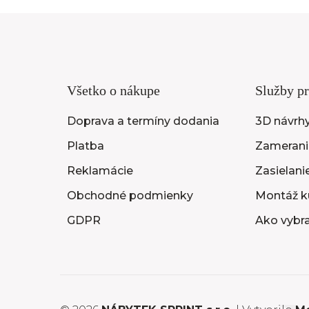
Všetko o nákupe
Služby pr
Doprava a termíny dodania
3D návrh
Platba
Zameranie
Reklamácie
Zasielani
Obchodné podmienky
Montáž k
GDPR
Ako vybr