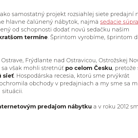
ako samostatný projekt rozsiahlej siete predajní
sme hlavne čalúnený nábytok, najmä
sedacie súpr
odený od schopnosti dodať novú sedačku našim
kratšom termíne
. Šprintom vyrobíme, šprintom 
 Ostrave, Frýdlante nad Ostravicou, Ostrožskej Nov
 sa však mohli stretnúť
po celom Česku
, pretože
 sieť
. Hospodárska recesia, ktorú sme prvýkrát
 ochromila obchody v predajniach a my sme sa m
situácii.
nternetovým predajom nábytku
a v roku 2012 s