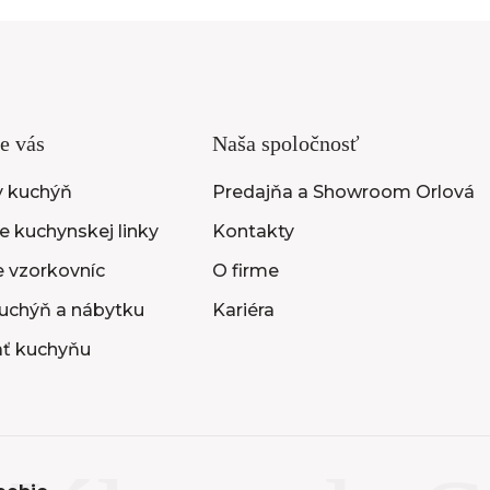
e vás
Naša spoločnosť
y kuchýň
Predajňa a Showroom Orlová
 kuchynskej linky
Kontakty
e vzorkovníc
O firme
uchýň a nábytku
Kariéra
ať kuchyňu