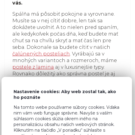
vás.
Spálňa má pôsobiť pokojne a vyrovnane.
Musíte sa v nej cítiť dobre, len tak sa
dokážete uvoľniť. A to nielen pred spaním,
ale kedykoľvek počas dňa, keď budete mať
chuť sa na chvíľu skryť a mať čas len pre
seba. Dokonale sa budete cítiť v našich
čalúnených posteliach
. Vyrábajú sa v
mnohých variantoch a rozmeroch, máme
postele z lamina
aj v luxusnejšie typy.
Rovnako dôležitý ako správna posteľ je aj
kvalitný
matrac
. Ako dobre sa vyspíte,
rozhodne o miere energie, ktorú budete
Nastavenie cookies: Aby web zostal tak, ako
mať nasledujúci deň. Preto vybavenie
ho poznáte
spálne starostlivo vyberajte.
Na tomto webe používame súbory cookies. Vďaka
nim vám web funguje správne. Navyše s vaším
súhlasom cookies slúžia okrem iného na
personalizáciu obsahu našich webových stránok.
Kliknutím na tlačidlo „V poriadku“ súhlasíte s