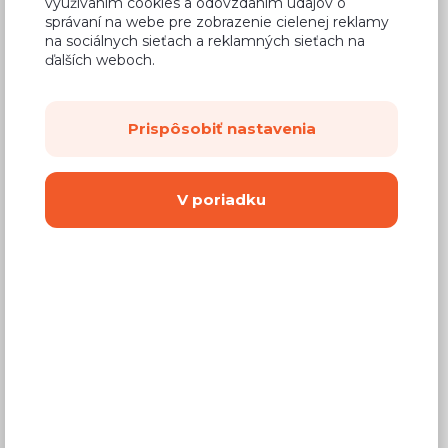
využívaním cookies a odovzdaním údajov o
správaní na webe pre zobrazenie cielenej reklamy
na sociálnych sieťach a reklamných sieťach na
ďalších weboch.
Spálňové zostavy
Prispôsobiť nastavenia
V poriadku
Čalúnené postele