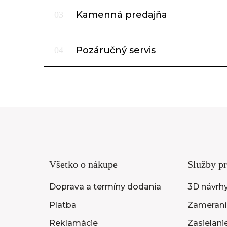
Kamenná predajňa
03
Pozáručný servis
04
Všetko o nákupe
Služby pr
Doprava a termíny dodania
3D návrh
Platba
Zameranie
Reklamácie
Zasielani