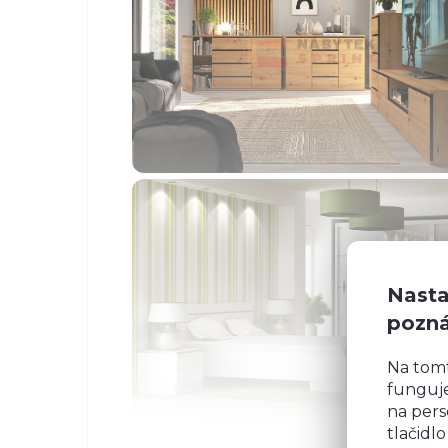
Nasta
pozn
Na tom
funguje
na pers
tlačidl