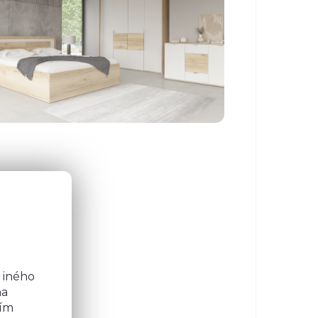
o
b
 iného
na
ním