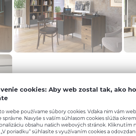
venie cookies: Aby web zostal tak, ako h
áte
to webe používame súbory cookies. Vďaka nim vám we
 správne. Navyše s vaším súhlasom cookies slúžia okrem
onalizáciu obsahu našich webových stránok. Kliknutím 
o „V poriadku“ súhlasíte s využívaním cookies a odovzda