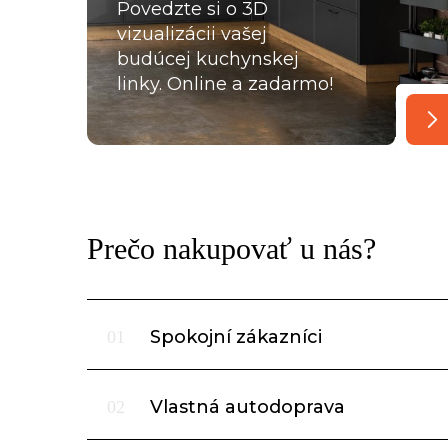
Povedzte si o 3D
vizualizácii vašej
budúcej kuchynskej
linky. Online a zadarmo!
Prečo nakupovať u nás?
Spokojní zákazníci
01
Vlastná autodoprava
02