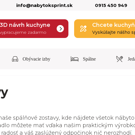
info@nabytoksprint.sk
0915 450 949
3D návrh kuchyne
Chcete kuchyň
vypracujeme zadarmo
Vyskúšajte nášho s
Obývacie izby
Spálne
Jed
vy
 naše spálňové zostavy, kde nájdete všetok nábyto
rkadlo môžete mať vďaka našim praktickým výrob
radosť a váš zaslúžený odpočinok nič nerozhodí.