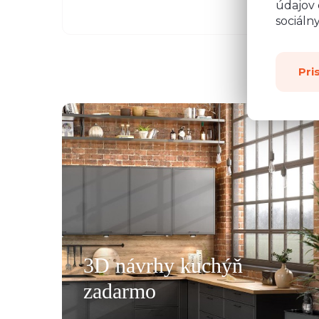
údajov 
sociáln
Pri
všemu deseti. Kuchyň je krásná a kvalitní. Ochotný pe
á, mi pomohla se vším a komunikovala ihned, bez prod
, které jsme postupně upravovaly, stejně tak mi poslal
rů pracovních desek a korpusů skříní. Montéři u nás str
3D návrhy kuchýň
oradili s každou překážkou, která na ně ať už ze strany
zadarmo
lace, křivých zdí apod., vykoukla. Nakonec při předání