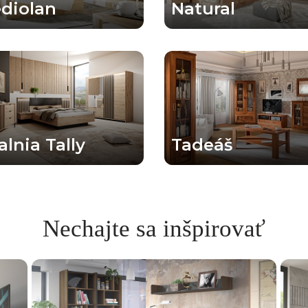
diolan
Natural
alnia Tally
Tadeáš
Nechajte sa inšpirovať