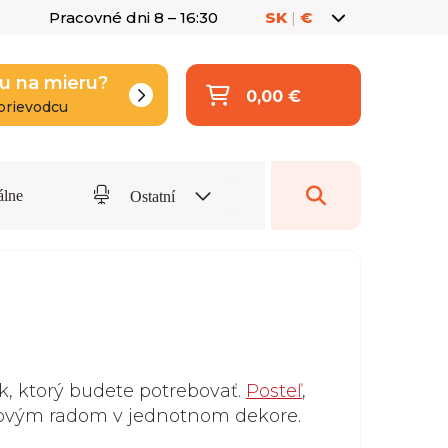
Pracovné dni 8 – 16:30
SK
|
€
u na mieru?
0,00 €
prievodcu
álne
Ostatní
k, ktorý budete potrebovať.
Posteľ
,
kovým radom v jednotnom dekore.