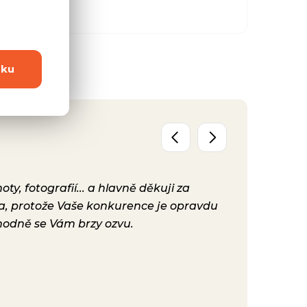
dku
y, fotografií... a hlavně děkuji za
Už máme před
ta, protože Vaše konkurence je opravdu
konečně nast
hodně se Vám brzy ozvu.
bylo. Vaše ku