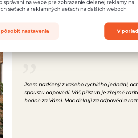
o správaní na webe pre zobrazenie cielenej reklamy na
ych sieťach a reklamných sieťach na ďalších weboch.
spôsobiť nastavenia
V poria
rsonál,
Jsem nadšený z vašeho rychlého jednání, ochot
lení.
spoustu odpovědí. Váš přístup je zřejmě rari
a i
hodně za Vámi. Moc děkuji za odpověď a roz
ávili