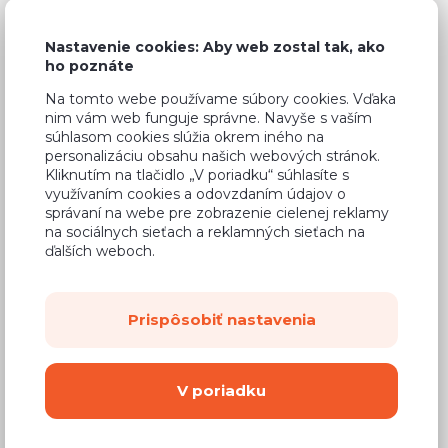
Zobrazit filtry
Nastavenie cookies: Aby web zostal tak, ako
ho poznáte
Kuchyne
Na tomto webe používame súbory cookies. Vďaka
nim vám web funguje správne. Navyše s vaším
Obývacie izby
súhlasom cookies slúžia okrem iného na
personalizáciu obsahu našich webových stránok.
Kliknutím na tlačidlo „V poriadku“ súhlasíte s
Spálne
využívaním cookies a odovzdaním údajov o
správaní na webe pre zobrazenie cielenej reklamy
Spálňové zostavy
na sociálnych sieťach a reklamných sieťach na
ďalších weboch.
Antica
Cali
Prispôsobiť nastavenia
Genua
V poriadku
Indianapolis
Livinio