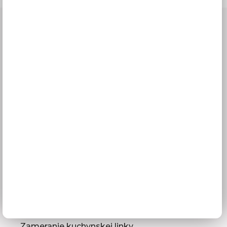
Všetko o nákupe
Doprava a termíny dodania
Platba
Reklamácie
Obchodné podmienky
GDPR
Služby pre vás
3D návrhy kuchýň
Zameranie kuchynskej linky