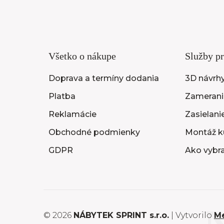
Všetko o nákupe
Služby pr
Doprava a termíny dodania
3D návrh
Platba
Zameranie
Reklamácie
Zasielani
Obchodné podmienky
Montáž k
GDPR
Ako vybr
© 2026
NÁBYTEK SPRINT s.r.o.
| Vytvorilo
M