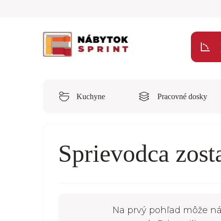
Kuchyne
Pracovné dosky
Sprievodca zos
Na prvý pohľad môže nák