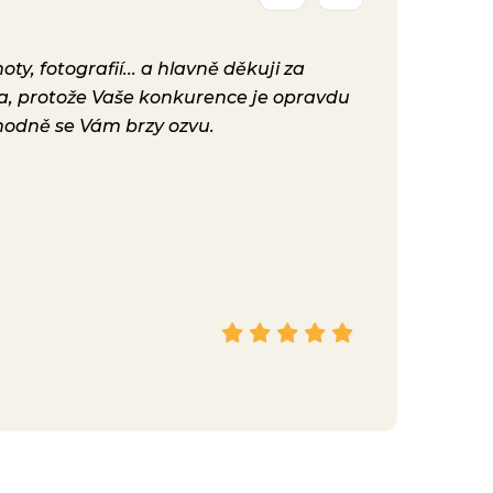
y, fotografií... a hlavně děkuji za
Už máme před
ta, protože Vaše konkurence je opravdu
konečně nast
hodně se Vám brzy ozvu.
bylo. Vaše ku
Hana
Facebook