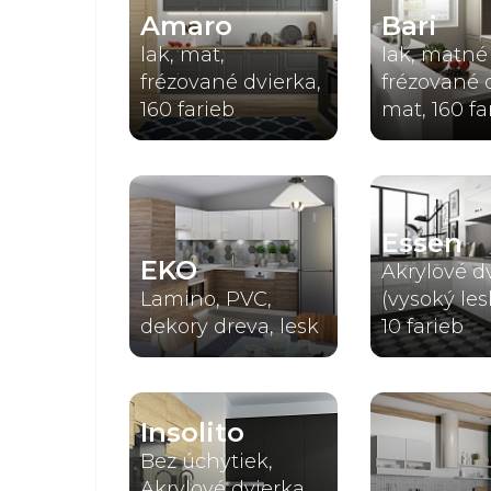
Amaro
Bari
lak, mat,
lak, matné
frézované dvierka,
frézované 
160 farieb
mat, 160 fa
Essen
EKO
Akrylové d
Lamino, PVC,
(vysoký les
dekory dreva, lesk
10 farieb
Insolito
Bez úchytiek,
Akrylové dvierka,