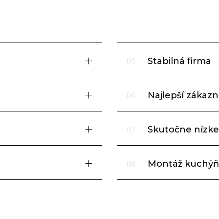
Stabilná firma
05
Najlepší zákazní
06
Skutočne nízke
07
Montáž kuchýň
08