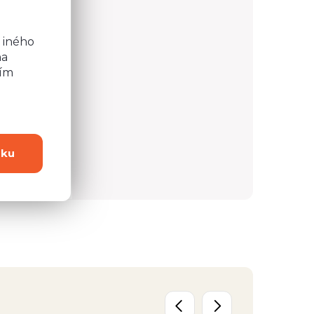
b
 iného
na
ním
dku