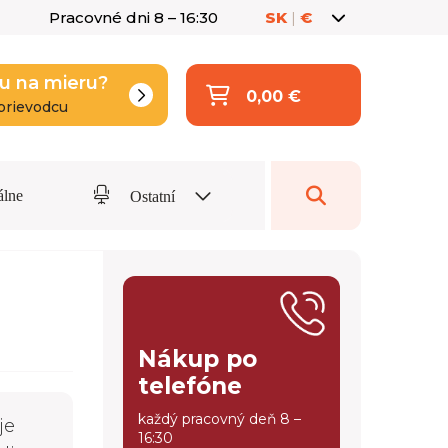
Pracovné dni 8 – 16:30
SK
|
€
u na mieru?
0,00 €
prievodcu
álne
Ostatní
Nákup po
telefóne
každý pracovný deň 8 –
je
16:30