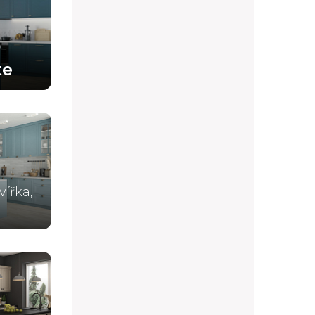
te
vířka,