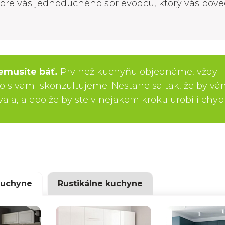
e pre vás jednoduchého sprievodcu, ktorý vás pove
emusíte báť.
Prv než kuchyňu objednáme, vždy
o s vami skonzultujeme. Nestane sa tak, že by v
a, alebo že by ste v nejakom kroku urobili chyb
kuchyne
Rustikálne kuchyne