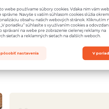
to webe používame súbory cookies. Vďaka nim vám we
 správne. Navyše s vaším súhlasom cookies slúžia okrem
onalizáciu obsahu našich webových stránok. Kliknutím 
o „V poriadku“ súhlasíte s využívaním cookies a odovzda
o správaní na webe pre zobrazenie cielenej reklamy na
ych sieťach a reklamných sieťach na ďalších weboch.
spôsobiť nastavenia
V poria