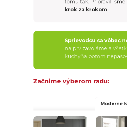
tomu tak. Pripravili sm
krok za krokom
.
Sprievodcu sa vôbec n
najprv zavoláme a všetk
kuchyňa potom nepasoval
Začnime výberom radu:
Moderné 