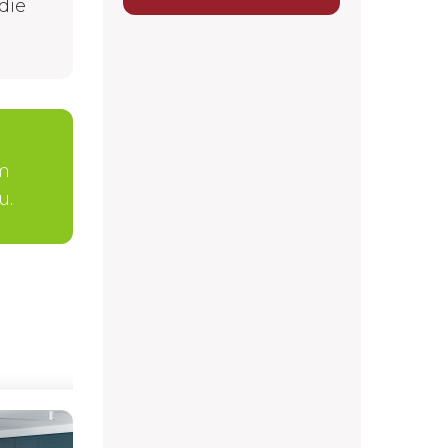
die
ám
u.