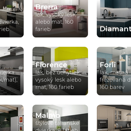
Brerra
lak, vysoký lesk
dvierka,
alebo mat, 160
Diaman
rieb
farieb
Florence
Forli
vierka
lak, bez úchytiek,
lak, matná
k/mat),
vysoký lesk alebo
frézovaná d
mat, 160 farieb
160 barev
Malmo
štýlové talianske
dvierka, 8 farieb