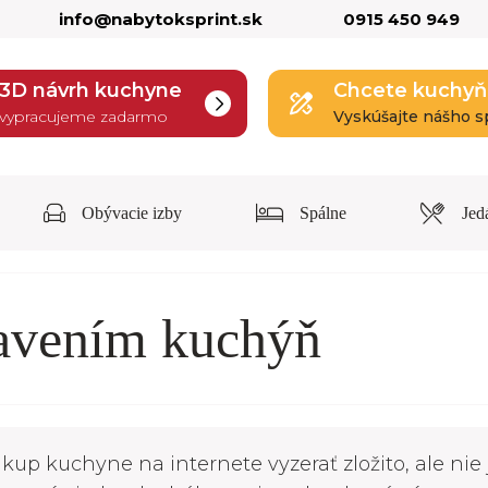
info@nabytoksprint.sk
0915 450 949
3D návrh kuchyne
Chcete kuchyň
vypracujeme zadarmo
Vyskúšajte nášho s
Obývacie izby
Spálne
Jed
tavením kuchýň
up kuchyne na internete vyzerať zložito, ale nie 