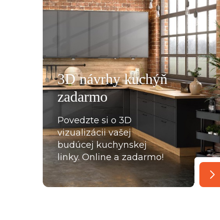
všemu deseti. Kuchyň je krásná a kvalitní. Ochotný pe
á, mi pomohla se vším a komunikovala ihned, bez prod
, které jsme postupně upravovaly, stejně tak mi poslal
rů pracovních desek a korpusů skříní. Montéři u nás str
3D návrhy kuchýň
oradili s každou překážkou, která na ně ať už ze strany
zadarmo
lace, křivých zdí apod., vykoukla. Nakonec při předání
Povedzte si o 3D
vizualizácii vašej
budúcej kuchynskej
linky. Online a zadarmo!