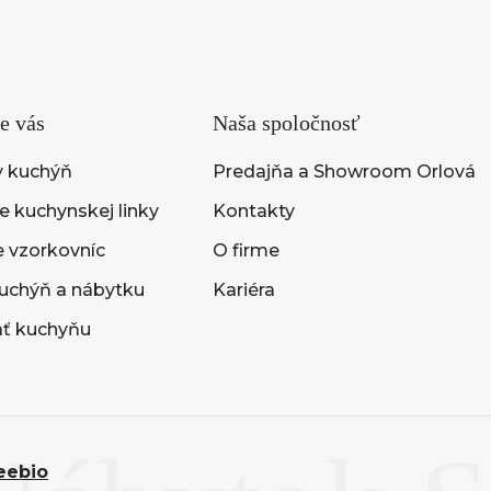
e vás
Naša spoločnosť
y kuchýň
Predajňa a Showroom Orlová
 kuchynskej linky
Kontakty
e vzorkovníc
O firme
uchýň a nábytku
Kariéra
ať kuchyňu
eebio