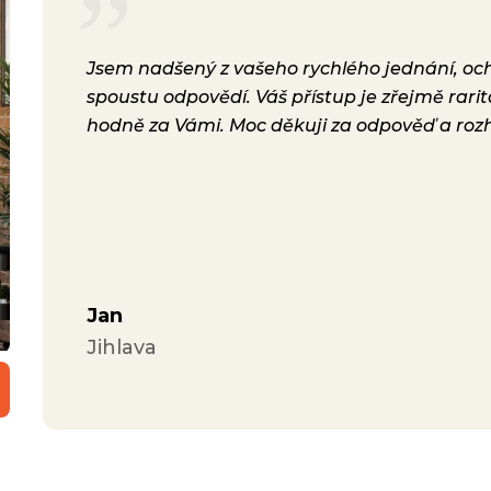
rsonál,
Jsem nadšený z vašeho rychlého jednání, ochot
lení.
spoustu odpovědí. Váš přístup je zřejmě rari
a i
hodně za Vámi. Moc děkuji za odpověď a roz
ávili
Jan
Jihlava