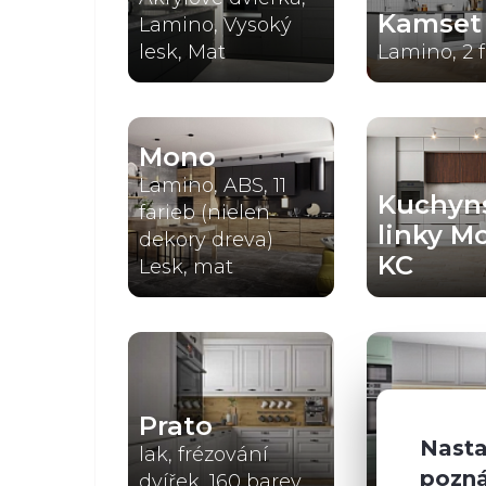
Kamset
Lamino, Vysoký
lesk, Mat
Lamino, 2 
Mono
Lamino, ABS, 11
Kuchyn
farieb (nielen
linky M
dekory dreva)
KC
Lesk, mat
Quant
Prato
MDF hlad
Nasta
lak, frézování
dvierka (ma
pozn
dvířek, 160 barev
farieb