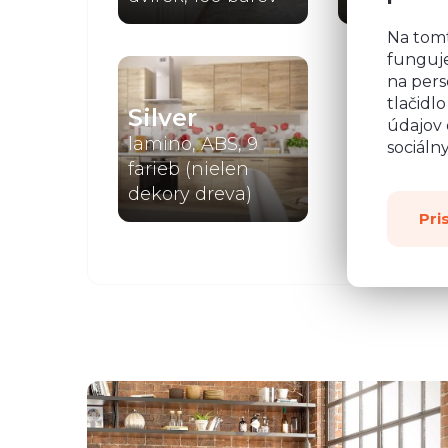
Na tom
funguje
na pers
tlačidl
Silver
údajov 
lamino, ABS, 9
sociáln
farieb (nielen
dekory dreva)
Pri