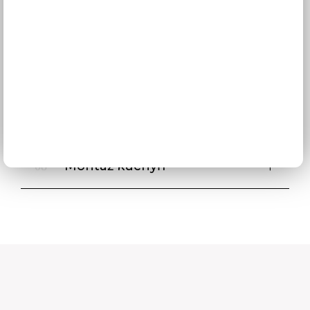
Stabilná firma
05
Najlepší zákaznícky servis
06
Skutočne nízke ceny
07
Montáž kuchýň
08