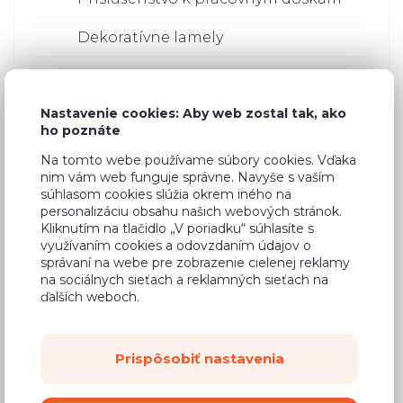
Dekoratívne lamely
Výsuvné a otočné koše
Nastavenie cookies: Aby web zostal tak, ako
Odpadkové koše
ho poznáte
Ostatné príslušenstvo do kuchyne
Na tomto webe používame súbory cookies. Vďaka
nim vám web funguje správne. Navyše s vaším
Police
súhlasom cookies slúžia okrem iného na
personalizáciu obsahu našich webových stránok.
Kliknutím na tlačidlo „V poriadku“ súhlasíte s
Varenie
využívaním cookies a odovzdaním údajov o
správaní na webe pre zobrazenie cielenej reklamy
Lesklé
na sociálnych sieťach a reklamných sieťach na
ďalších weboch.
Lakované
Akrylové
Prispôsobiť nastavenia
Lamino