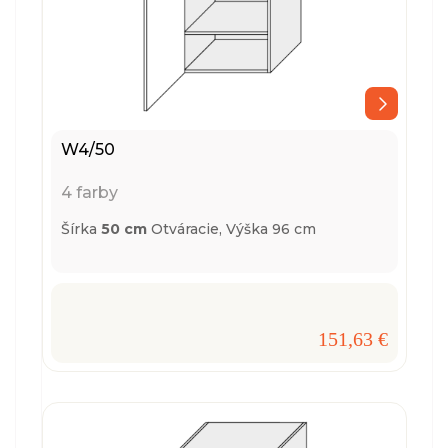
W4/50
4 farby
Šírka
50 cm
Otváracie,
Výška 96 cm
151,63 €