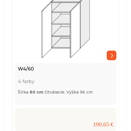
W4/60
4 farby
Šírka
60 cm
Otváracie,
Výška 96 cm
190,65 €