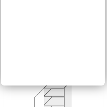
W4/45
4 farby
Šírka
45 cm
Otváracie,
Výška 96 cm
141,87 €