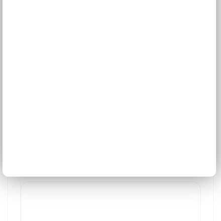
Pohovka DILA III
18 fareb
Š: 180,0 cm, V: 75,0 cm, H: 70,0 cm
267,89 €