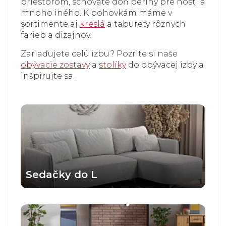
priestorom, schováte doň periny pre hostí a
mnoho iného. K pohovkám máme v
sortimente aj
kreslá
a taburety rôznych
farieb a dizajnov.
Zariaďujete celú izbu? Pozrite si naše
obývacie zostavy
a
stolíky
do obývacej izby a
inšpirujte sa.
Sedačky do L