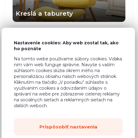
Kreslá a taburety
Nastavenie cookies: Aby web zostal tak, ako
ho poznáte
Odporúčame
Na tomto webe používame súbory cookies. Vďaka
nim vám web funguje správne. Navyše s vaším
Pohovka
súhlasom cookies slúžia okrem iného na
324,80 €
Scarlett
personalizáciu obsahu našich webových stránok.
Kliknutím na tlačidlo „V poriadku“ súhlasíte s
využívaním cookies a odovzdaním údajov o
správaní na webe pre zobrazenie cielenej reklamy
Sedací
na sociálnych sieťach a reklamných sieťach na
731,71 €
souprava
ďalších weboch.
487,40 €
Harry
Prispôsobiť nastavenia