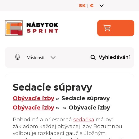
SK
|
€
Vyhledávání
Místnosti
Sedacie súpravy
Obývacie izby
Sedacie súpravy
Obývacie izby
Obývacie izby
Pohodlná a priestorná
sedačka
má byť
základom každej obývacej izby. Rozumnou
voľbou je rozkladací gauč s úložným