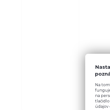
Nasta
pozn
Na tom
funguje
na pers
tlačidl
údajov 