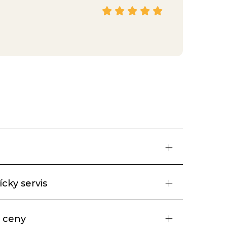
Hana
Facebook
cky servis
 ceny