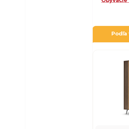
Obývacie 
Podľa