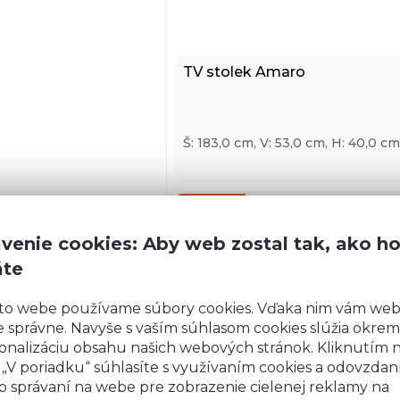
TV stolek Amaro
Š: 183,0 cm, V: 53,0 cm, H: 40,0 cm
UŠETRÍTE
267
-17 %
223,
venie cookies: Aby web zostal tak, ako h
áte
to webe používame súbory cookies. Vďaka nim vám we
 správne. Navyše s vaším súhlasom cookies slúžia okrem
onalizáciu obsahu našich webových stránok. Kliknutím 
1
o „V poriadku“ súhlasíte s využívaním cookies a odovzda
o správaní na webe pre zobrazenie cielenej reklamy na