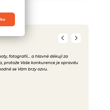
dku
y, fotografií... a hlavně děkuji za
Už máme před
ta, protože Vaše konkurence je opravdu
konečně nast
hodně se Vám brzy ozvu.
bylo. Vaše ku