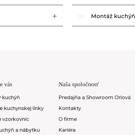
Montáž kuchýň
08
e vás
Naša spoločnosť
y kuchýň
Predajňa a Showroom Orlová
 kuchynskej linky
Kontakty
e vzorkovníc
O firme
uchýň a nábytku
Kariéra