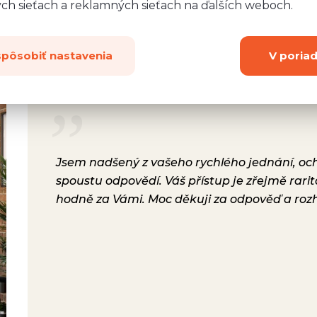
ych sieťach a reklamných sieťach na ďalších weboch.
spôsobiť nastavenia
V poria
rsonál,
Jsem nadšený z vašeho rychlého jednání, ochot
lení.
spoustu odpovědí. Váš přístup je zřejmě rari
a i
hodně za Vámi. Moc děkuji za odpověď a roz
ávili