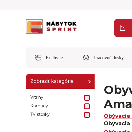
Kuchyne
Pracovné dosky
Zobraziť kategórie
Obyv
Vitríny
Ama
Komody
TV stolíky
Obývacie 
Obyvacia