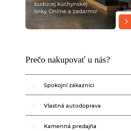
budúcej kuchynskej
linky. Online a zadarmo!
Prečo nakupovať u nás?
Spokojní zákazníci
01
Vlastná autodoprava
02
Kamenná predajňa
03