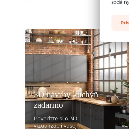
sociáln
Pri
všemu deseti. Kuchyň je krásná a kvalitní. Ochotný pe
á, mi pomohla se vším a komunikovala ihned, bez prod
, které jsme postupně upravovaly, stejně tak mi poslal
rů pracovních desek a korpusů skříní. Montéři u nás str
3D návrhy kuchýň
oradili s každou překážkou, která na ně ať už ze strany
zadarmo
lace, křivých zdí apod., vykoukla. Nakonec při předání
Povedzte si o 3D
vizualizácii vašej