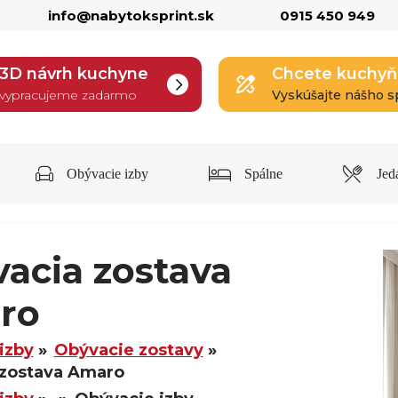
info@nabytoksprint.sk
0915 450 949
3D návrh kuchyne
Chcete kuchyň
vypracujeme zadarmo
Vyskúšajte nášho s
Obývacie izby
Spálne
Jed
acia zostava
ro
izby
Obývacie zostavy
 zostava Amaro