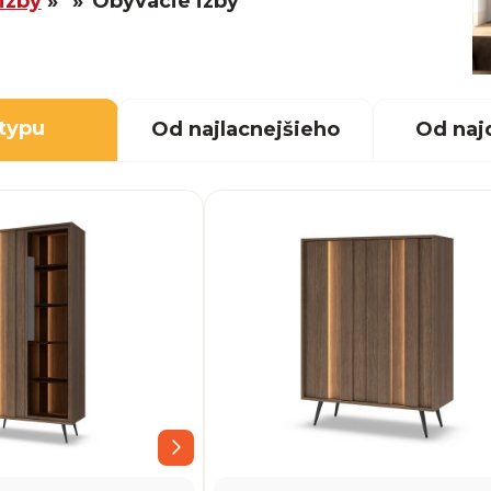
izby
Obývacie izby
 typu
Od najlacnejšieho
Od naj