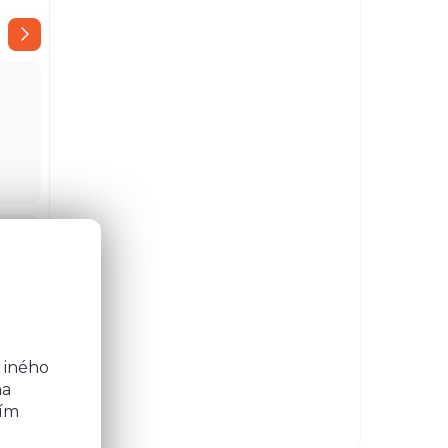
,89 €
17 €
o
b
 iného
na
ním