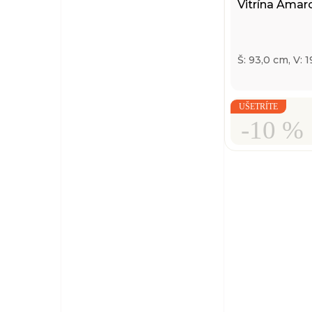
Vitrína Amar
Š: 93,0 cm, V: 
UŠETRÍTE
-10 %