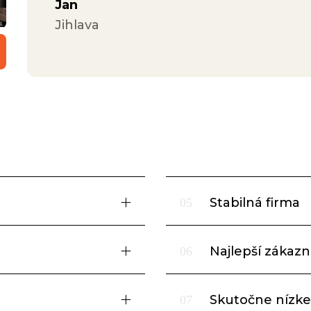
Jan
Jihlava
Stabilná firma
05
Najlepší zákazní
06
Skutočne nízke
07