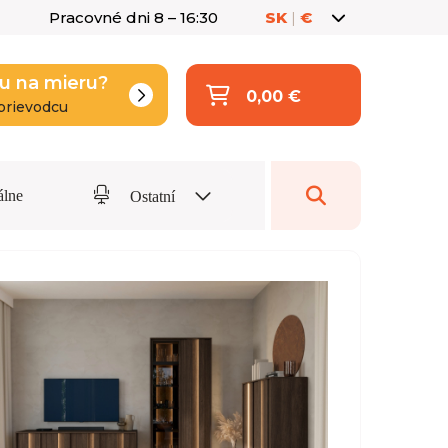
Pracovné dni 8 – 16:30
SK
|
€
u na mieru?
0,00 €
prievodcu
álne
Ostatní