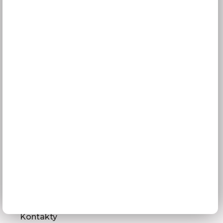
Obchodné podmienky
GDPR
Služby pre vás
3D návrhy kuchýň
Zameranie kuchynskej linky
Zasielanie vzorkovníc
Montáž kuchýň a nábytku
Ako vybrať kuchyňu
Naša spoločnosť
Predajňa a Showroom Orlová
Kontakty