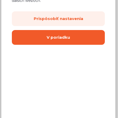
ďalších weboch.
Príborníky a organizéry do zásuviek
Prispôsobiť nastavenia
Panel vo farbe kuchynskej dosky
Sklenené panely
V poriadku
Príslušenstvo k pracovným doskám
Dekoratívne lamely
Výsuvné a otočné koše
Odpadkové koše
Ostatné príslušenstvo do kuchyne
Police
Varenie