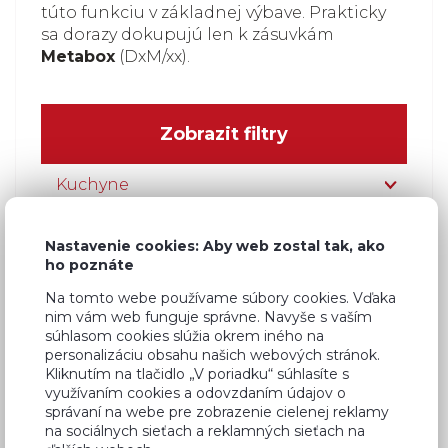
túto funkciu v základnej výbave. Prakticky
sa dorazy dokupujú len k zásuvkám
Metabox
(DxM/xx).
Zobrazit filtry
Kuchyne
Moderné
Nastavenie cookies: Aby web zostal tak, ako
ho poznáte
Rustikálne
Na tomto webe používame súbory cookies. Vďaka
Pracovné dosky
nim vám web funguje správne. Navyše s vaším
súhlasom cookies slúžia okrem iného na
personalizáciu obsahu našich webových stránok.
Príslušenstvo
Kliknutím na tlačidlo „V poriadku“ súhlasíte s
využívaním cookies a odovzdaním údajov o
Drezy a batérie
správaní na webe pre zobrazenie cielenej reklamy
na sociálnych sieťach a reklamných sieťach na
Tlmiče zatvárania dvierok a zásuviek