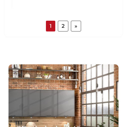
1
2
»