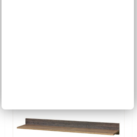
Polica Paris P-12
2 farby
Š: 120,0 cm, V: 18,0 cm, H: 32,0 cm
42,28 €