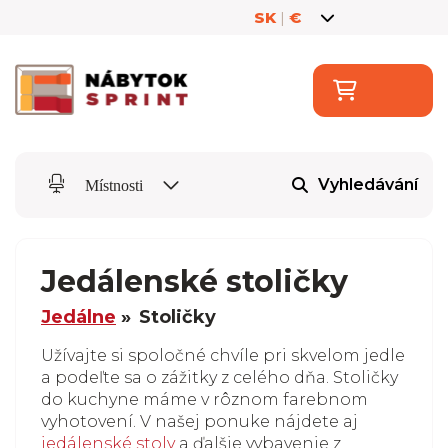
SK
|
€
Vyhledávání
Místnosti
Jedálenské stoličky
Jedálne
Stoličky
Užívajte si spoločné chvíle pri skvelom jedle
a podeľte sa o zážitky z celého dňa. Stoličky
do kuchyne máme v rôznom farebnom
vyhotovení. V našej ponuke nájdete aj
jedálenské stoly
a ďalšie vybavenie z