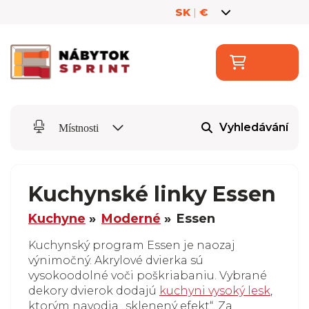
SK
|
€
Vyhledávání
Místnosti
Kuchynské linky Essen
Kuchyne
Moderné
Essen
Kuchynský program Essen je naozaj
výnimočný. Akrylové dvierka sú
vysokoodolné voči poškriabaniu. Vybrané
dekory dvierok dodajú
kuchyni vysoký lesk
,
ktorým navodia „sklenený efekt“. Za