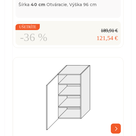
Šírka
40 cm
Otváracie,
Výška 96 cm
UŠETRÍTE
189,91 €
-36 %
121,54 €