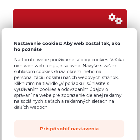
Nastavenie cookies: Aby web zostal tak, ako
ho poznáte
Zostavte si kuchyňu
Na tomto webe používame súbory cookies. Vďaka
z vybraných skriniek, na mieru
nim vám web funguje správne. Navyše s vaším
súhlasom cookies slúžia okrem iného na
personalizáciu obsahu našich webových stránok.
Kliknutím na tlačidlo „V poriadku“ súhlasíte s
využívaním cookies a odovzdaním údajov o
správaní na webe pre zobrazenie cielenej reklamy
na sociálnych sieťach a reklamných sieťach na
ďalších weboch.
Nákup po telefóne
každý pracovný deň 8 – 16:30
Prispôsobiť nastavenia