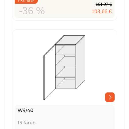
UŠETRÍTE
161,97 €
-36 %
103,66 €
W4/40
13 fareb