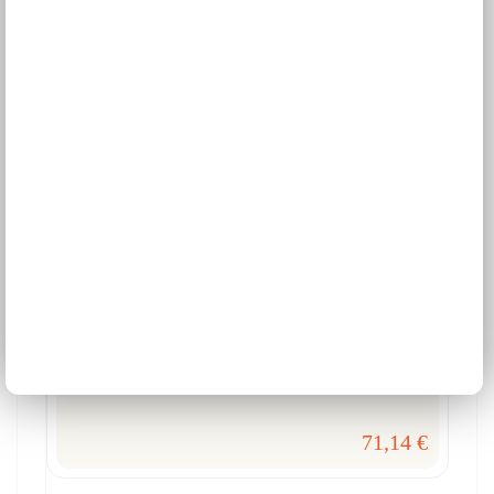
W4/20
13 fareb
Otváracie,
Výška 96 cm
71,14 €