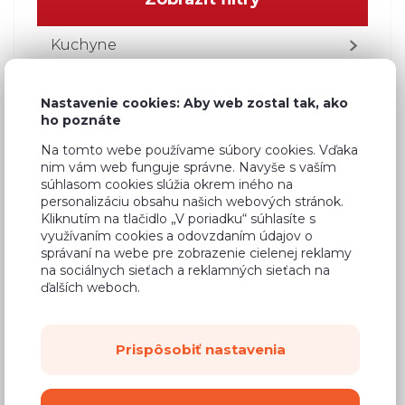
Kuchyne
Obývacie izby
Nastavenie cookies: Aby web zostal tak, ako
ho poznáte
Spálne
Na tomto webe používame súbory cookies. Vďaka
Spálňové zostavy
nim vám web funguje správne. Navyše s vaším
súhlasom cookies slúžia okrem iného na
Čalúnené postele
personalizáciu obsahu našich webových stránok.
Kliknutím na tlačidlo „V poriadku“ súhlasíte s
využívaním cookies a odovzdaním údajov o
Bella
správaní na webe pre zobrazenie cielenej reklamy
na sociálnych sieťach a reklamných sieťach na
Brita
ďalších weboch.
Claris
Prispôsobiť nastavenia
Diana
Čalouněné postele Gobi