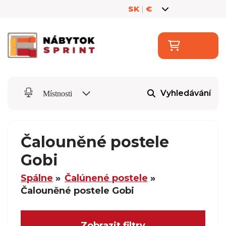
SK
|
€
Vyhledávání
Místnosti
Čalouněné postele
Gobi
Spálne
Čalúnené postele
Čalouněné postele Gobi
Zobrazit filtry