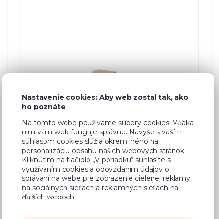
Nastavenie cookies: Aby web zostal tak, ako
ho poznáte
Na tomto webe používame súbory cookies. Vďaka
Nočný stolík Lexi 14
nim vám web funguje správne. Navyše s vaším
súhlasom cookies slúžia okrem iného na
personalizáciu obsahu našich webových stránok.
Kliknutím na tlačidlo „V poriadku“ súhlasíte s
Š: 40,0 cm, V: 25,0 cm, H: 35,0 cm
využívaním cookies a odovzdaním údajov o
správaní na webe pre zobrazenie cielenej reklamy
na sociálnych sieťach a reklamných sieťach na
ďalších weboch.
UŠETRÍTE
80,89 €
-15 %
68,70 €