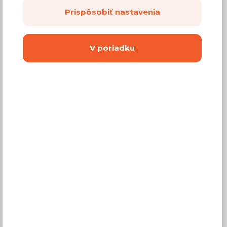
Prispôsobiť nastavenia
V poriadku
Nočný stolík Arkansas 10
2 farby
Š: 40,0 cm, V: 49,1 cm, H: 40,0 cm