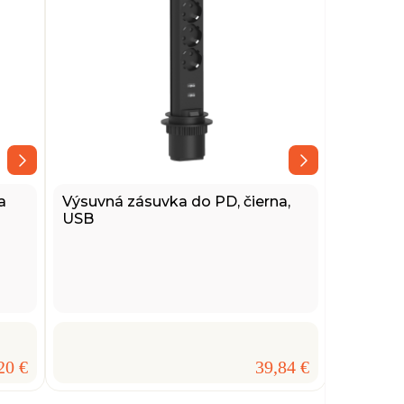
a
Výsuvná zásuvka do PD, čierna,
USB
20 €
39,84 €