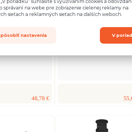
o „V poriadku“ súhlasíte s využívaním cookies a odovzda
o správaní na webe pre zobrazenie cielenej reklamy na
ych sieťach a reklamných sieťach na ďalších weboch.
spôsobiť nastavenia
V poria
uvka do PD, čierna
Výklopná zásuvka do PD, čier
USB
48,78 €
55,