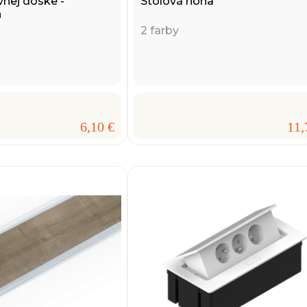
vnej doske -
Stolová noha
h
2 farby
6,10 €
11,