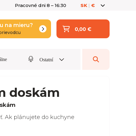
Pracovné dni 8 – 16:30
SK
|
€
u na mieru?
0,00 €
prievodcu
álne
Ostatní
ým doskám
oskám
iť. Ak plánujete do kuchyne