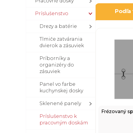
Pracovné dosky
Podľa
Príslušenstvo
Drezy a batérie
Tlmiče zatvárania
dvierok a zásuviek
Príborníky a
organizéry do
zásuviek
Panel vo farbe
kuchynskej dosky
Sklenené panely
Frézovaný sp
Príslušenstvo k
pracovným doskám