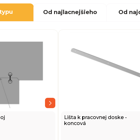
 typu
Od najlacnejšieho
Od naj
oj
Lišta k pracovnej doske -
koncová