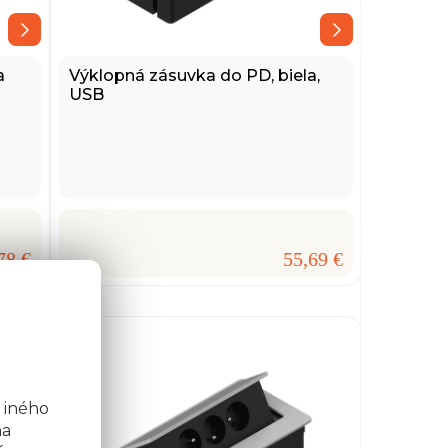
a
Výklopná zásuvka do PD, biela,
USB
78 €
55,69 €
o
b
 iného
na