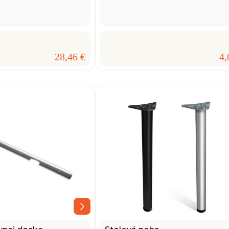
28,46 €
4,