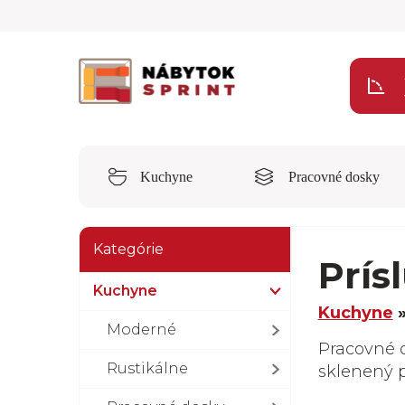
Kuchyne
Pracovné dosky
Kategórie
Prís
Kuchyne
Kuchyne
Moderné
Pracovné d
Rustikálne
sklenený p