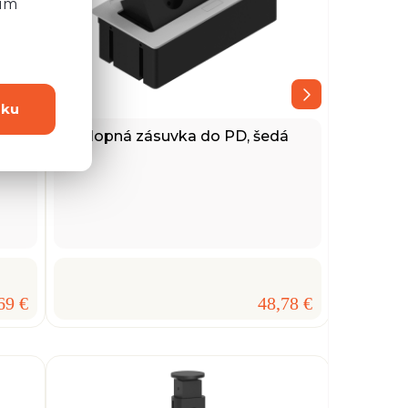
ním
dku
na,
Výklopná zásuvka do PD, šedá
69 €
48,78 €