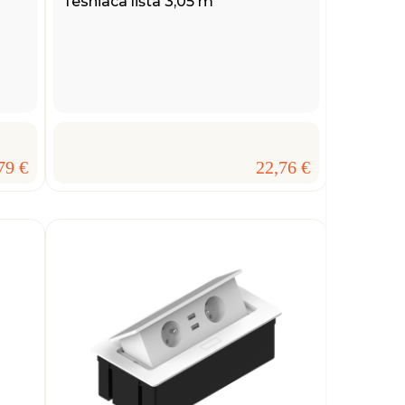
Tesniaca lišta 3,05 m
79 €
22,76 €