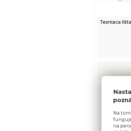
Tesniaca lišt
Nasta
pozn
Na tom
funguje
na pers