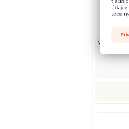
tlačidl
údajov 
sociáln
Pri
Výklopná zás