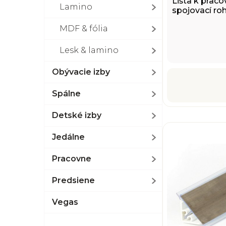
Lišta k praco
Lamino
spojovací ro
MDF & fólia
Lesk & lamino
Obývacie izby
Spálne
Detské izby
Jedálne
Pracovne
Predsiene
Vegas