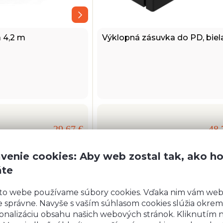
a 4,2 m
Výklopná zásuvka do PD, biel
29,67 €
48,
venie cookies: Aby web zostal tak, ako h
áte
to webe používame súbory cookies. Vďaka nim vám we
 správne. Navyše s vaším súhlasom cookies slúžia okrem
onalizáciu obsahu našich webových stránok. Kliknutím 