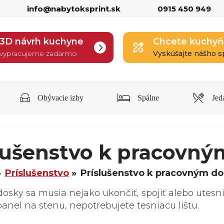
info@nabytoksprint.sk
0915 450 949
3D návrh kuchyne
Chcete kuchyň
vypracujeme zadarmo
Vyskúšajte nášho s
Obývacie izby
Spálne
Jed
lušenstvo k pracovn
Príslušenstvo
Príslušenstvo k pracovným d
osky sa musia nejako ukončiť, spojiť alebo utesn
anel na stenu, nepotrebujete tesniacu lištu.