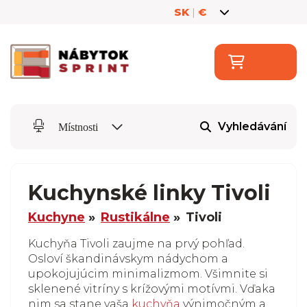
SK
|
€
Vyhledávání
Místnosti
Kuchynské linky Tivoli
Kuchyne
Rustikálne
Tivoli
Kuchyňa Tivoli zaujme na prvý pohľad.
Osloví škandinávskym nádychom a
upokojujúcim minimalizmom. Všimnite si
sklenené vitríny s krížovými motívmi. Vďaka
nim sa stane vaša
kuchyňa
výnimočným a