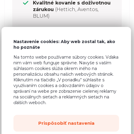
Kvalitné kovanie s doživotnou
zárukou
(Hettich, Aventos,
BLUM)
Nastavenie cookies: Aby web zostal tak, ako
ho poznáte
Na tomto webe používame súbory cookies. Vďaka
nim vám web funguje správne. Navyše s vaším
súhlasom cookies slúžia okrem iného na
personalizáciu obsahu našich webových stránok.
Zostavte si kuchyňu
Kliknutím na tlačidlo „V poriadku“ súhlasíte s
využívaním cookies a odovzdaním údajov o
z vybraných skriniek, na mieru
správaní na webe pre zobrazenie cielenej reklamy
na sociálnych sieťach a reklamných sieťach na
ďalších weboch.
Prispôsobiť nastavenia