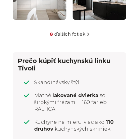
8
ďalších fotiek
Prečo kúpiť kuchynskú linku
Tivoli
Škandinávsky štýl
Matné
lakované dvierka
so
širokými frézami ‒ 160 farieb
RAL, ICA
Kuchyne na mieru: viac ako
110
druhov
kuchynských skriniek