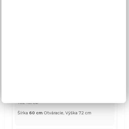
W3/60
162 fareb
Šírka
60 cm
Otváracie,
Výška 72 cm