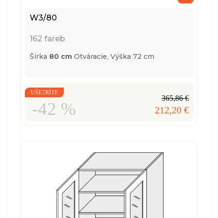
W3/80
162 fareb
Šírka
80 cm
Otváracie,
Výška 72 cm
UŠETRÍTE
365,86 €
-42 %
212,20 €