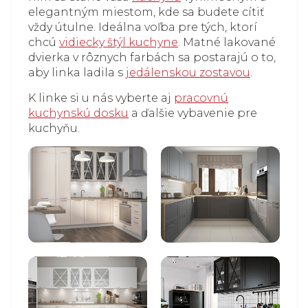
elegantným miestom, kde sa budete cítiť
vždy útulne. Ideálna voľba pre tých, ktorí
chcú
vidiecky štýl kuchyne
. Matné lakované
dvierka v rôznych farbách sa postarajú o to,
aby linka ladila s
jedálenskou zostavou
.
K linke si u nás vyberte aj
pracovnú
kuchynskú dosku
a ďalšie vybavenie pre
kuchyňu.