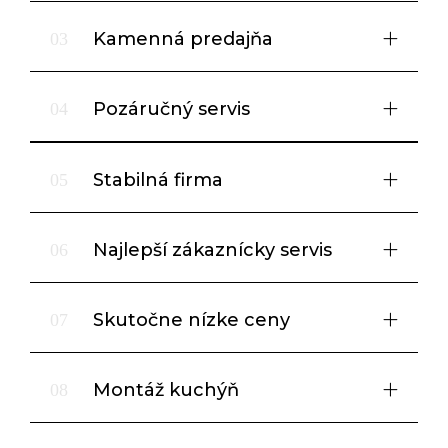
Kamenná predajňa
03
Pozáručný servis
04
Stabilná firma
05
Najlepší zákaznícky servis
06
Skutočne nízke ceny
07
Montáž kuchýň
08