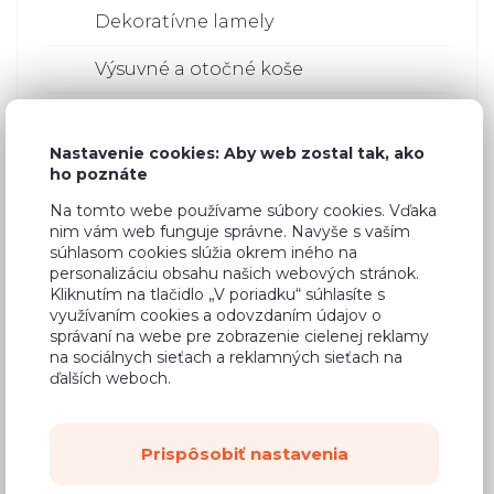
Dekoratívne lamely
Výsuvné a otočné koše
Odpadkové koše
Nastavenie cookies: Aby web zostal tak, ako
Ostatné príslušenstvo do kuchyne
ho poznáte
Na tomto webe používame súbory cookies. Vďaka
Police
nim vám web funguje správne. Navyše s vaším
súhlasom cookies slúžia okrem iného na
Varenie
personalizáciu obsahu našich webových stránok.
Kliknutím na tlačidlo „V poriadku“ súhlasíte s
Lesklé
využívaním cookies a odovzdaním údajov o
správaní na webe pre zobrazenie cielenej reklamy
Lakované
na sociálnych sieťach a reklamných sieťach na
ďalších weboch.
Akrylové
Lamino
Prispôsobiť nastavenia