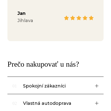
Jan
Hana
Jihlava
Face
Prečo nakupovať u nás?
Spokojní zákazníci
01
Vlastná autodoprava
02