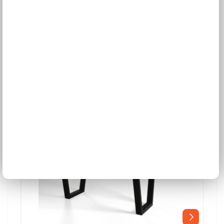
V: 77,0 cm,
UŠETRÍTE
389,84 €
-4 %
376,02 €