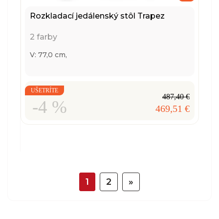
Rozkladací jedálenský stôl Trapez
2 farby
V: 77,0 cm,
UŠETRÍTE
487,40 €
-4 %
469,51 €
1
2
»