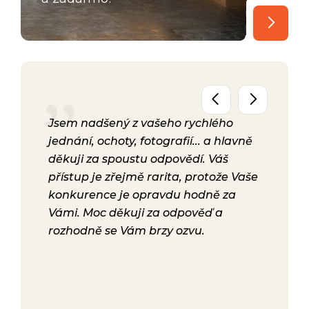
seti.
Jsem nadšený z vašeho rychlého
Už má
chotný
jednání, ochoty, fotografií... a hlavně
úžasn
vá, mi
děkuji za spoustu odpovědí. Váš
termí
la
přístup je zřejmě rarita, protože Vaše
chcem
lala
konkurence je opravdu hodně za
podrob
Vámi. Moc děkuji za odpověď a
kuchy
a i
rozhodně se Vám brzy ozvu.
vních
 u nás
dili s
 ať už