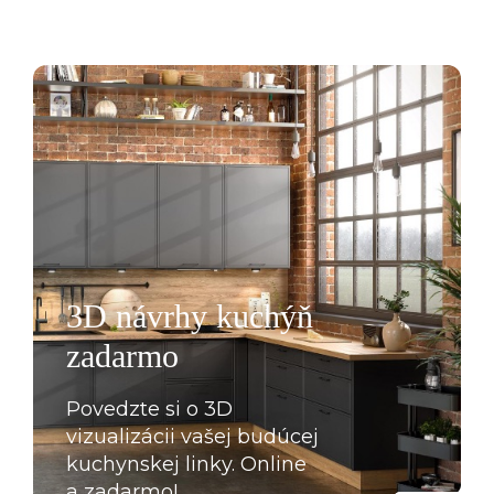
3D návrhy kuchýň
zadarmo
Povedzte si o 3D
vizualizácii vašej budúcej
kuchynskej linky. Online
a zadarmo!