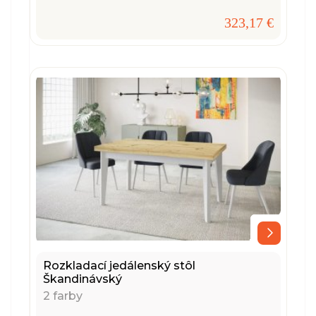
323,17 €
Rozkladací jedálenský stôl
Škandinávský
2 farby