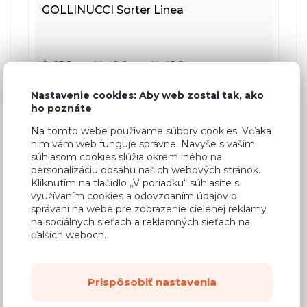
GOLLINUCCI Sorter Linea
Š: 25,5 cm, V: 40,0 cm, H: 45,0 cm
Nastavenie cookies: Aby web zostal tak, ako
ho poznáte
Na tomto webe používame súbory cookies. Vďaka
129,67 €
nim vám web funguje správne. Navyše s vaším
súhlasom cookies slúžia okrem iného na
personalizáciu obsahu našich webových stránok.
Kliknutím na tlačidlo „V poriadku“ súhlasíte s
využívaním cookies a odovzdaním údajov o
správaní na webe pre zobrazenie cielenej reklamy
na sociálnych sieťach a reklamných sieťach na
ďalších weboch.
Prispôsobiť nastavenia