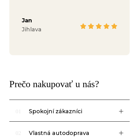
Jan
Hana
Jihlava
Face
Prečo nakupovať u nás?
Spokojní zákazníci
01
Vlastná autodoprava
02