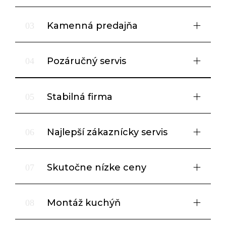
Kamenná predajňa
03
Pozáručný servis
04
Stabilná firma
05
Najlepší zákaznícky servis
06
Skutočne nízke ceny
07
Montáž kuchýň
08