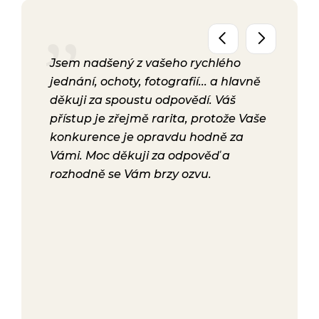
seti.
Jsem nadšený z vašeho rychlého
Už má
chotný
jednání, ochoty, fotografií... a hlavně
úžasn
vá, mi
děkuji za spoustu odpovědí. Váš
termí
la
přístup je zřejmě rarita, protože Vaše
chcem
lala
konkurence je opravdu hodně za
podrob
Vámi. Moc děkuji za odpověď a
kuchy
a i
rozhodně se Vám brzy ozvu.
vních
 u nás
dili s
 ať už
lace,
akonec