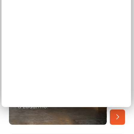
3D návrhy kuchýň
zadarmo
Povedzte si o 3D
vizualizácii vašej budúcej
kuchynskej linky. Online
a zadarmo!