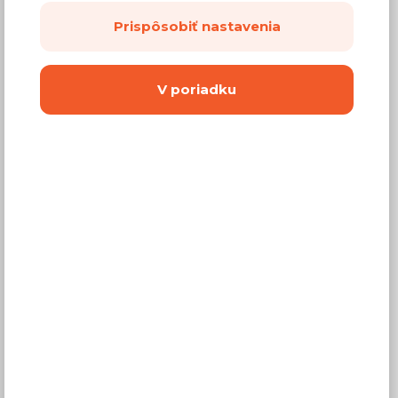
103,66 €
Cena
Prispôsobiť nastavenia
(
84,28 €
bez DPH)
V poriadku
Dostupnosť:
Predaj skončil
Záručná doba:
24 mesiacov
Doprava:
od 14,90 €
Dodacia lehota:
2 - 4 týždne
Vyberte si farbu korpusov nábytku
Dvierka sú vždy s
bielym leskom
.