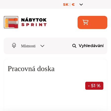
SK
|
€
Vyhledávání
Místnosti
Pracovná doska
- 51 %