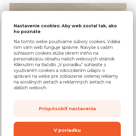
Nastavenie cookies: Aby web zostal tak, ako
ho poznáte
Na tomto webe používame súbory cookies. Vďaka
nim vám web funguje správne. Navyše s vaším
súhlasom cookies slúžia okrem iného na
personalizáciu obsahu našich webových stránok.
Kliknutím na tlačidlo „V poriadku“ súhlasíte s
využívaním cookies a odovzdaním údajov o
správaní na webe pre zobrazenie cielenej reklamy
na sociálnych sieťach a reklamných sieťach na
ďalších weboch.
Prispôsobiť nastavenia
Bežná cena
0,41 €
0,20 €
Cena za cm
V poriadku
(
0,16 €
bez DPH)