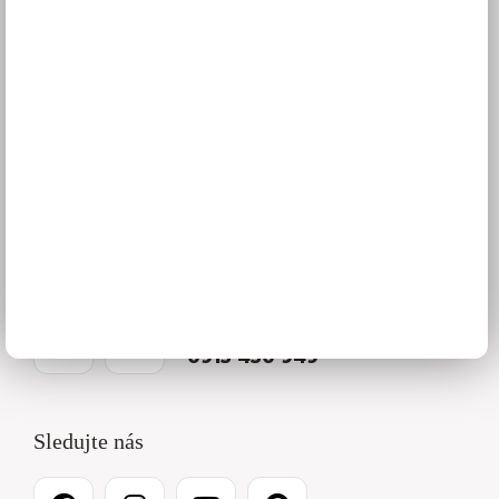
Ako vybrať kuchyňu
Naša spoločnosť
Predajňa a Showroom Orlová
Kontakty
O firme
Kariéra
Pracovné dni 8 – 16:30
0915 450 949
Sledujte nás