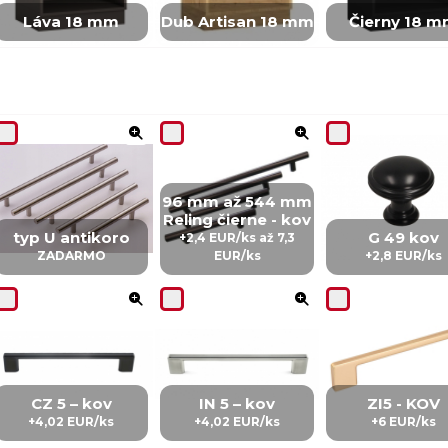
Láva 18 mm
Dub Artisan 18 mm
Čierny 18 
96 mm až 544 mm
Reling čierne - kov
typ U antikoro
G 49 kov
+2,4 EUR/ks až 7,3
ZADARMO
EUR/ks
+2,8 EUR/ks
CZ 5 – kov
IN 5 – kov
ZI5 - KOV
+4,02 EUR/ks
+4,02 EUR/ks
+6 EUR/ks