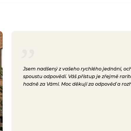
rsonál,
Jsem nadšený z vašeho rychlého jednání, ochot
lení.
spoustu odpovědí. Váš přístup je zřejmě rari
a i
hodně za Vámi. Moc děkuji za odpověď a roz
ávili