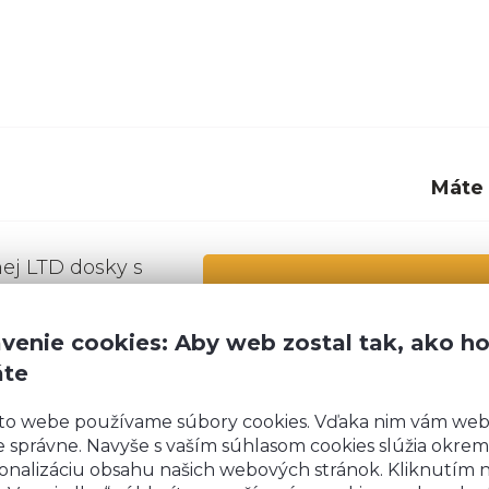
Máte
nej LTD dosky s
 časť je z bieleho
Rozmery
:
 15 ‒ 25 kg.
venie cookies: Aby web zostal tak, ako h
Šírka:
3
votnou zárukou
áte
Výška:
8
 všetky dvierka aj
o zatvárania
Hĺbka:
5
to webe používame súbory cookies. Vďaka nim vám we
nky stoja na
 správne. Navyše s vaším súhlasom cookies slúžia okrem
alebo 15 cm.
Výška je uvedená vrát. 1
onalizáciu obsahu našich webových stránok. Kliknutím 