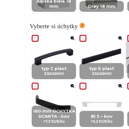
Alpská biela 18
mm
Grey 18 mm
Vyberte si úchytky
typ C plast
typ E plast
ZADARMO
ZADARMO
160 mm ÚCHYTKA
SCANTA - kov
BI 5 – kov
+7,3 EUR/ks
+3,2 EUR/ks