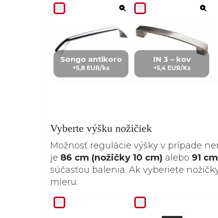
Songo antikoro
IN 3 – kov
+5,8 EUR/ks
+5,4 EUR/Ks
Vyberte výšku nožičiek
Možnosť regulácie výšky v prípade ne
je
86 cm (nožičky 10 cm)
alebo
91 cm
súčasťou balenia. Ak vyberiete nožičk
mieru.