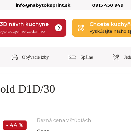
info@nabytoksprint.sk
0915 450 949
3D návrh kuchyne
Chcete kuchyň
vypracujeme zadarmo
Vyskúšajte nášho s
Obývacie izby
Spálne
Jed
Gold D1D/30
Bežná cena v štúdiách
- 44 %