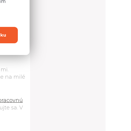
ním
dku
mi.
te na milé
pracovnú
jte sa. V