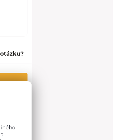
 otázku?
o
0,0 cm
2,0 cm
0,0 cm
b
 iného
0 cm
na