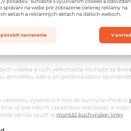
nožičiek a bez pracovnej
o „V poriadku“ súhlasíte s využívaním cookies a odovzda
dosky.
le
majú
o správaní na webe pre zobrazenie cielenej reklamy na
ych sieťach a reklamných sieťach na ďalších weboch.
 sú prevŕtané
iné úchytky.
Návod na montáž
spôsobiť nastavenia
V poria
ych vidieka a ruch veľkomesta nechajte za dvera
ú atmosféru, kde si pri pečení koláčov spomenie
 variantov, vyberte si k nim do kuchyne vhodnú
 sme už pre našich zákazníkov realizovali, a inšpiru
žete od nás využiť aj
montáž kuchynskej linky
.
ld