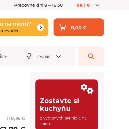
Pracovné dni 8 – 16:30
SK
|
€
u na mieru?
0,00 €
prievodcu
álne
Ostatní
Zostavte si
kuchyňu
z vybraných skriniek, na
110,16 €
mieru