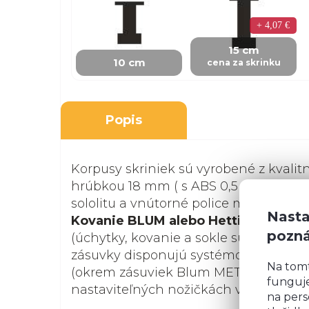
+ 4,07 €
15 cm
10 cm
cena za skrinku
Popis
Korpusy skriniek sú vyrobené z kvalit
hrúbkou 18 mm ( s ABS 0,5 mm). Zadná
sololitu a vnútorné police majú nosnosť
Nasta
Kovanie BLUM alebo Hettich s doži
pozn
(úchytky, kovanie a sokle sú v cene) a
zásuvky disponujú systémom tlmenéh
Na tom
(okrem zásuviek Blum METABOX). Skri
funguje
nastaviteľných nožičkách vo výške 10 
na pers