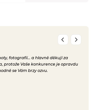
y, fotografií... a hlavně děkuji za
Už máme před
ta, protože Vaše konkurence je opravdu
konečně nast
hodně se Vám brzy ozvu.
bylo. Vaše ku