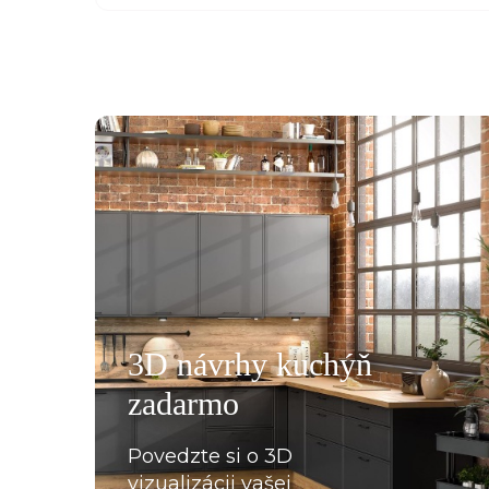
všemu deseti. Kuchyň je krásná a kvalitní. Ochotný pe
á, mi pomohla se vším a komunikovala ihned, bez prod
, které jsme postupně upravovaly, stejně tak mi poslal
rů pracovních desek a korpusů skříní. Montéři u nás str
3D návrhy kuchýň
oradili s každou překážkou, která na ně ať už ze strany
zadarmo
lace, křivých zdí apod., vykoukla. Nakonec při předání
Povedzte si o 3D
vizualizácii vašej