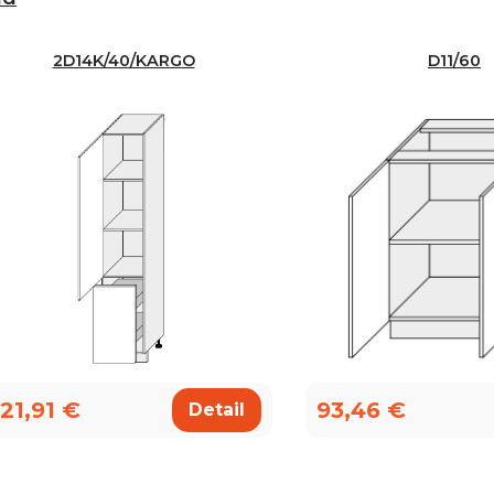
2D14K/40/KARGO
D11/60
21,91 €
93,46 €
Detail