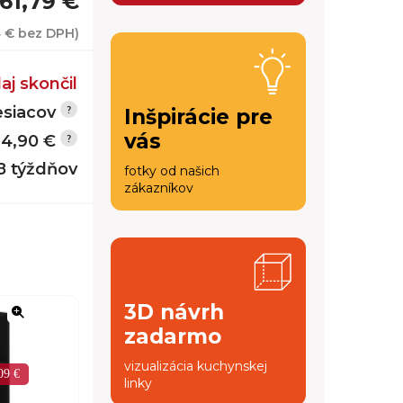
61,79 €
4 €
bez DPH)
aj skončil
siacov
Inšpirácie pre
vás
14,90 €
 8 týždňov
fotky od našich
zákazníkov
3D návrh
zadarmo
vizualizácia kuchynskej
09 €
linky