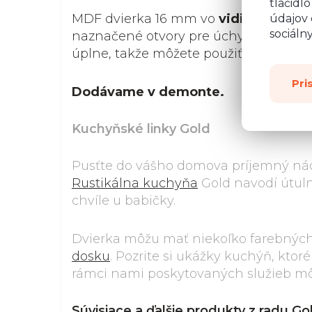
tlačidl
MDF dvierka 16 mm vo
vidieckom štý
údajov 
sociáln
naznačené otvory pre úchytky, ale nie
úplne, takže môžete použiť akékoľvek 
Pri
Dodávame v demonte.
Kuchyňské linky Gold
Pusťte do vášho domova príjemný nád
Rustikálna kuchyňa
Gold navodí útuln
chvíle u babičky.
Dvierka môžu mať niekoľko farebných
dosku
. Pozrite si ukážky kuchýň, ktoré
rámci nami poskytovaných služieb mô
Súvisiace a ďalšie produkty z radu
Go