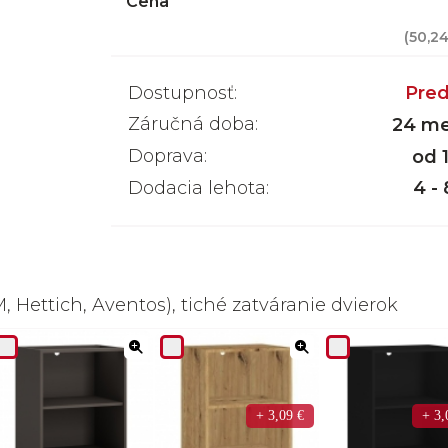
Cena
(
50,2
Dostupnosť:
Pred
Záručná doba:
24 me
Doprava:
od 
Dodacia lehota:
4 -
 Hettich, Aventos), tiché zatváranie dvierok
+ 3,09 €
+ 3,