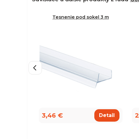
Tesnenie pod sokel 3 m
3,46 €
2
Detail