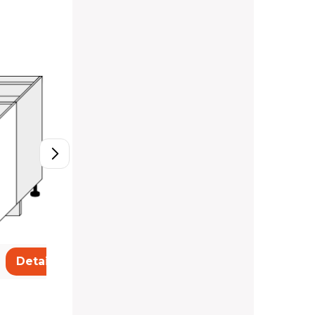
D11/80
112,20 €
Detail
Detail