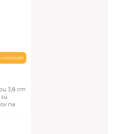
4 možností
ou 3,8 cm
 sú
lov na