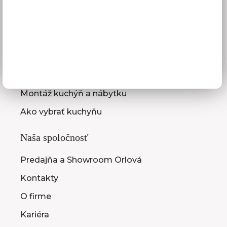
Služby pre vás
3D návrhy kuchýň
Zameranie kuchynskej linky
Zasielanie vzorkovníc
Montáž kuchýň a nábytku
Ako vybrať kuchyňu
Naša spoločnosť
Predajňa a Showroom Orlová
Kontakty
O firme
Kariéra