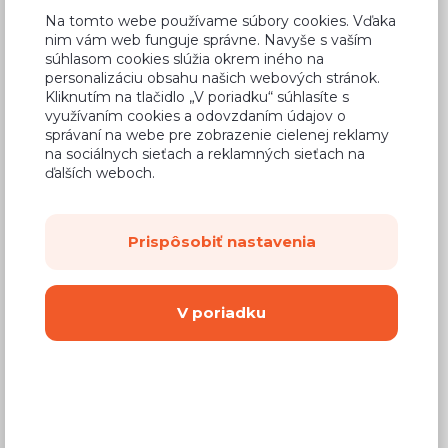
73,98 €
Cena
Na tomto webe používame súbory cookies. Vďaka
nim vám web funguje správne. Navyše s vaším
(
60,15 €
bez DPH)
súhlasom cookies slúžia okrem iného na
personalizáciu obsahu našich webových stránok.
Kliknutím na tlačidlo „V poriadku“ súhlasíte s
Dostupnosť:
Predaj skončil
využívaním cookies a odovzdaním údajov o
správaní na webe pre zobrazenie cielenej reklamy
Záručná doba:
24 mesiacov
na sociálnych sieťach a reklamných sieťach na
Doprava:
od 14,90 €
ďalších weboch.
Dodacia lehota:
4 - 8 týždňov
Prispôsobiť nastavenia
Vyberte si farbu korpusu
V poriadku
Kovanie s doživotnou zárukou
(BLUM,
Hettich, Aventos), tiché zatváranie dvierok