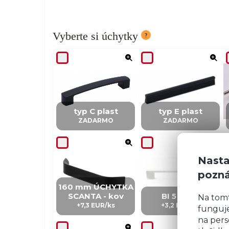
Vyberte si úchytky
typ C plast
typ E plast
ZADARMO
ZADARMO
Nasta
pozn
160 mm ÚCHYTKA
SCANTA - kov
BI 5 – kov
Na tom
+7,3 EUR/ks
+3,2 EUR/ks
funguje
na pers