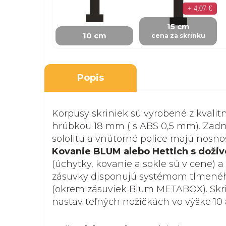
+ 4,07 €
15 cm
10 cm
cena za skrinku
Popis
Korpusy skriniek sú vyrobené z kvalit
hrúbkou 18 mm ( s ABS 0,5 mm). Zadná
sololitu a vnútorné police majú nosnosť
Kovanie BLUM alebo Hettich s doži
(úchytky, kovanie a sokle sú v cene) a
zásuvky disponujú systémom tlmenéh
(okrem zásuviek Blum METABOX). Skri
nastaviteľných nožičkách vo výške 10 