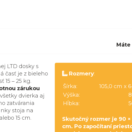
Máte
nej LTD dosky s
 časť je z bieleho
Rozmery
:
 15 ‒ 25 kg.
Šírka:
105,0 cm x 
votnou zárukou
Výška:
8
 všetky dvierka aj
o zatvárania
Hĺbka:
5
nky stoja na
alebo 15 cm.
Skutočný rozmer je 90 ×
cm. Po započítaní priest