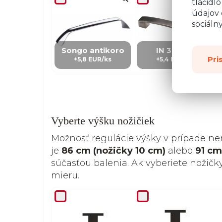
tlačidl
údajov 
sociáln
Songo antikoro
IN 3 – kov
Pri
+5,8 EUR/ks
+5,4 EUR/Ks
Vyberte výšku nožičiek
Možnosť regulácie výšky v prípade ne
je
86 cm (nožičky 10 cm)
alebo
91 cm
súčasťou balenia. Ak vyberiete nožičk
mieru.