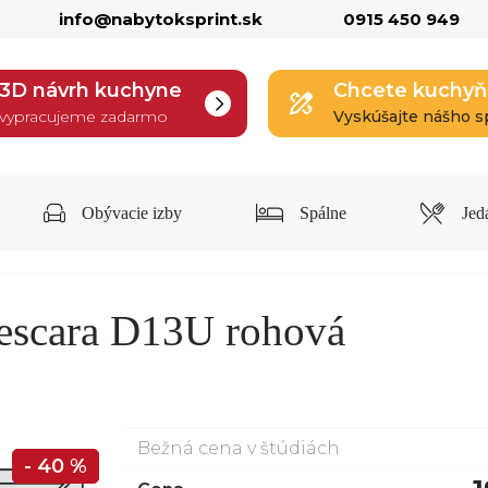
info@nabytoksprint.sk
0915 450 949
3D návrh kuchyne
Chcete kuchyň
vypracujeme zadarmo
Vyskúšajte nášho s
Obývacie izby
Spálne
Jed
escara D13U rohová
Bežná cena v štúdiách
- 40 %