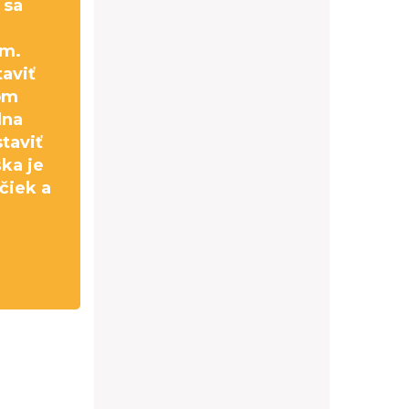
 sa
cm.
aviť
om
lna
taviť
ška je
čiek a