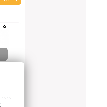
 150 farieb
o
b
 iného
na