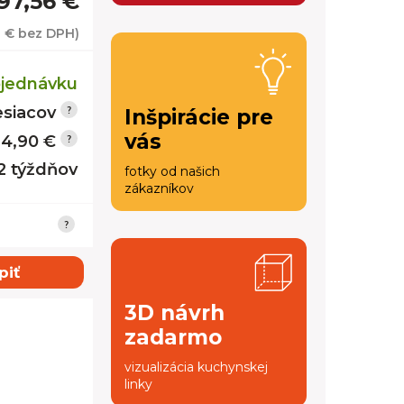
97,56 €
2 €
bez DPH)
jednávku
siacov
Inšpirácie pre
vás
14,90 €
12 týždňov
fotky od našich
zákazníkov
piť
3D návrh
zadarmo
vizualizácia kuchynskej
linky