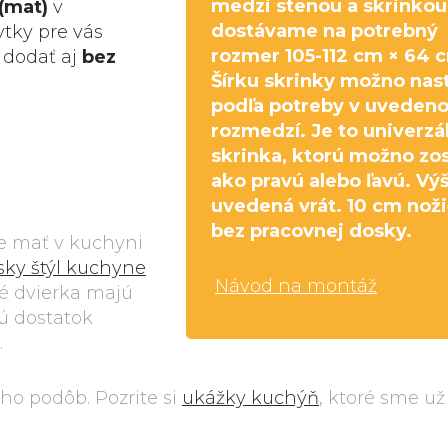
medzi stenou a skrinkou
(mat)
v
dostávame na potrebný
ytky pre vás
rozmer 105-112 cm × 64 
 dodať aj
bez
Šírku skrinky možno nast
podľa potreby v uveden
rozmedzí. Je to univerzá
skrinka, ktorú možno zos
ako pravú alebo ľavú. Vý
uvedená vrát. 10 cm noži
bez pracovnej dosky.
ce mať v kuchyni
sky štýl kuchyne
Návod na montáž
né dvierka majú
ú dostatok
.
o podôb. Pozrite si
ukážky kuchýň
, ktoré sme už