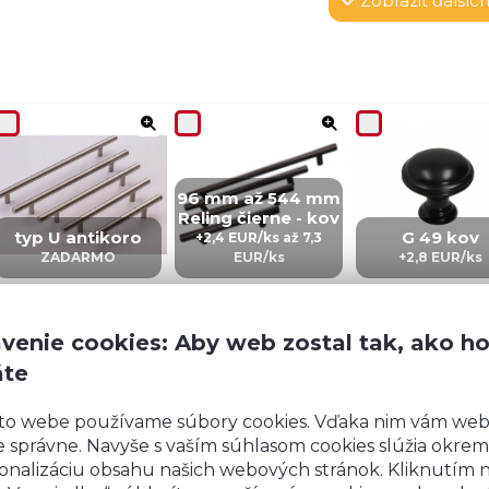
Zobraziť
ďalších
96 mm až 544 mm
Reling čierne - kov
typ U antikoro
G 49 kov
+2,4 EUR/ks až 7,3
ZADARMO
EUR/ks
+2,8 EUR/ks
venie cookies: Aby web zostal tak, ako h
áte
CZ 5 – kov
IN 5 – kov
ZI5 - KOV
to webe používame súbory cookies. Vďaka nim vám we
+4,02 EUR/ks
+4,02 EUR/ks
+6 EUR/ks
 správne. Navyše s vaším súhlasom cookies slúžia okrem
onalizáciu obsahu našich webových stránok. Kliknutím 