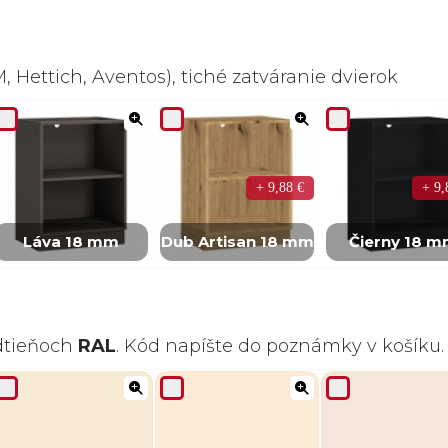
 Hettich, Aventos), tiché zatváranie dvierok
+ 9,88 €
+ 9,
Láva 18 mm
Dub Artisan 18 mm
Čierny 18 
odtieňoch
RAL
. Kód napíšte do poznámky v košíku.