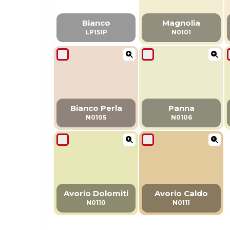
Bianco
Magnolia
LP151P
N0101
Bianco Perla
Panna
N0105
N0106
Avorio Dolomiti
Avorio Caldo
N0110
N0111