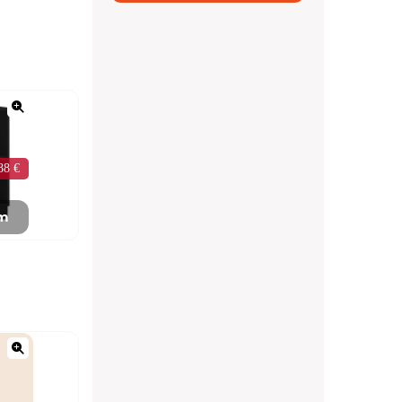
88 €
mm