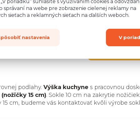
o „V poriadku“ súhlasíte s využívaním cookies a odovzda
o správaní na webe pre zobrazenie cielenej reklamy na
ych sieťach a reklamných sieťach na ďalších weboch.
spôsobiť nastavenia
V poria
Zobraziť
ďalších 2
rovnej podlahy.
Výška kuchyne
s pracovnou dosk
 (nožičky 15 cm)
. Sokle 10 cm na zakrytie nožičiek
y 15 cm, budeme vás kontaktovať kvôli výrobe sok