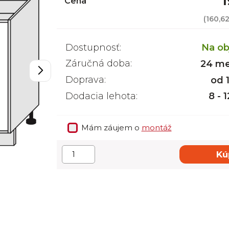
1
Cena
(
160,6
Dostupnosť:
Na ob
Záručná doba:
24 me
Doprava:
od 
Dodacia lehota:
8 - 
Mám záujem o
montáž
Kú