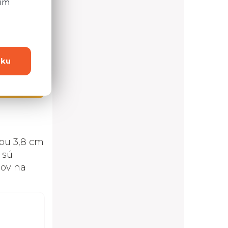
ním
dku
4 možností
ou 3,8 cm
 sú
lov na