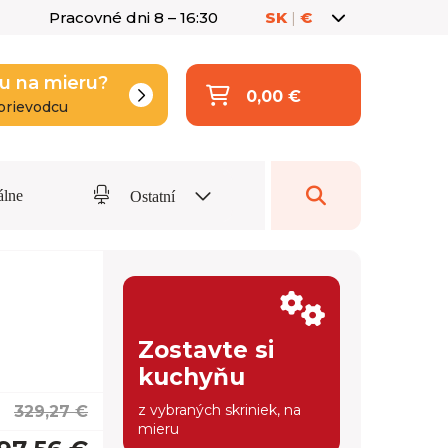
Pracovné dni 8 – 16:30
SK
|
€
u na mieru?
0,00 €
prievodcu
álne
Ostatní
Zostavte si
kuchyňu
z vybraných skriniek, na
329,27 €
mieru