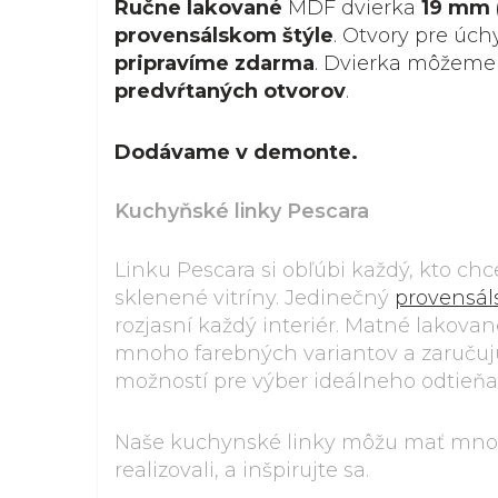
Ručne lakované
MDF dvierka
19 mm 
provensálskom štýle
. Otvory pre úch
pripravíme zdarma
. Dvierka môžeme
predvŕtaných otvorov
.
Dodávame v demonte.
Kuchyňské linky Pescara
Linku Pescara si obľúbi každý, kto ch
sklenené vitríny. Jedinečný
provensál
rozjasní každý interiér. Matné lakova
mnoho farebných variantov a zaručuj
možností pre výber ideálneho odtieňa
Naše kuchynské linky môžu mať mnoh
realizovali, a inšpirujte sa.