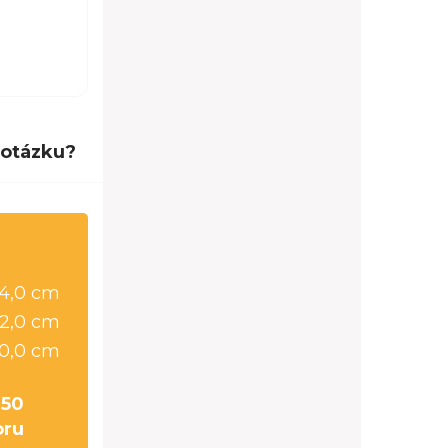
 otázku?
64,0 cm
2,0 cm
0,0 cm
 50
oru