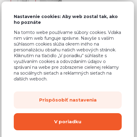
Nastavenie cookies: Aby web zostal tak, ako
ho poznáte
Bežná cena v štúdiách
236,45 €
Na tomto webe používame súbory cookies. Vďaka
nim vám web funguje správne. Navyše s vaším
141,87 €
Cena
súhlasom cookies slúžia okrem iného na
personalizáciu obsahu našich webových stránok.
(
115,34 €
bez DPH)
Kliknutím na tlačidlo „V poriadku“ súhlasíte s
využívaním cookies a odovzdaním údajov o
správaní na webe pre zobrazenie cielenej reklamy
Dostupnosť:
Na objednávku
na sociálnych sieťach a reklamných sieťach na
Záručná doba:
24 mesiacov
ďalších weboch.
Doprava:
od 14,90 €
Dodacia lehota:
8 - 12 týždňov
Prispôsobiť nastavenia
Mám záujem o
montáž
V poriadku
Kúpiť