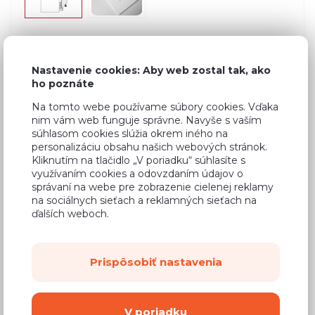
Bežná cena v štúdiách
385,50 €
Nastavenie cookies: Aby web zostal tak, ako
ho poznáte
231,30 €
Cena
Na tomto webe používame súbory cookies. Vďaka
(
188,05 €
bez DPH)
nim vám web funguje správne. Navyše s vaším
súhlasom cookies slúžia okrem iného na
personalizáciu obsahu našich webových stránok.
Dostupnosť:
Na objednávku
Kliknutím na tlačidlo „V poriadku“ súhlasíte s
využívaním cookies a odovzdaním údajov o
Záručná doba:
24 mesiacov
správaní na webe pre zobrazenie cielenej reklamy
na sociálnych sieťach a reklamných sieťach na
Doprava:
od 14,90 €
ďalších weboch.
Dodacia lehota:
8 - 12 týždňov
Prispôsobiť nastavenia
Mám záujem o
montáž
Kúpiť
V poriadku