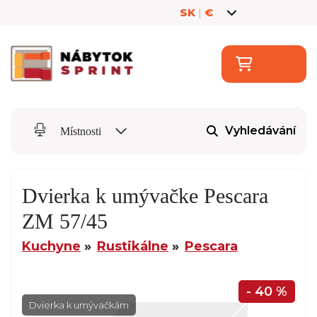
SK
|
€
Vyhledávání
Místnosti
Dvierka k umývačke Pescara
ZM 57/45
Kuchyne
Rustikálne
Pescara
- 40 %
Dvierka k umývačkám