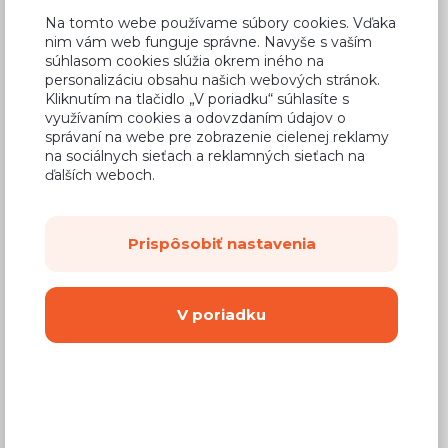
Na tomto webe používame súbory cookies. Vďaka
nim vám web funguje správne. Navyše s vaším
súhlasom cookies slúžia okrem iného na
personalizáciu obsahu našich webových stránok.
Bežná cena v štúdiách
100,27 €
Kliknutím na tlačidlo „V poriadku“ súhlasíte s
využívaním cookies a odovzdaním údajov o
60,16 €
Cena
správaní na webe pre zobrazenie cielenej reklamy
na sociálnych sieťach a reklamných sieťach na
(
48,91 €
bez DPH)
ďalších weboch.
Dostupnosť:
Na objednávku
Prispôsobiť nastavenia
Záručná doba:
24 mesiacov
Doprava:
od 14,90 €
V poriadku
Dodacia lehota:
8 - 12 týždňov
Mám záujem o
montáž
Kúpiť