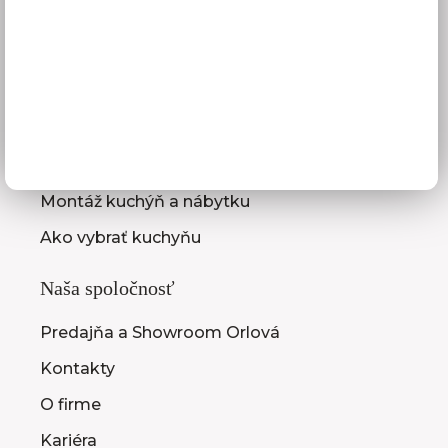
Služby pre vás
3D návrhy kuchýň
Zameranie kuchynskej linky
Zasielanie vzorkovníc
Montáž kuchýň a nábytku
Ako vybrať kuchyňu
Naša spoločnosť
Predajňa a Showroom Orlová
Kontakty
O firme
Kariéra