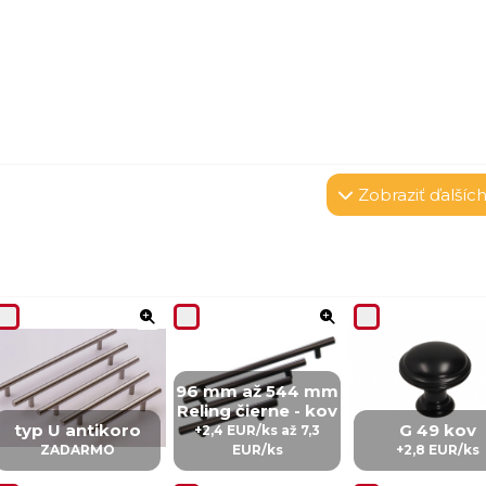
Zobraziť
ďalších
96 mm až 544 mm
Reling čierne - kov
typ U antikoro
G 49 kov
+2,4 EUR/ks až 7,3
ZADARMO
EUR/ks
+2,8 EUR/ks