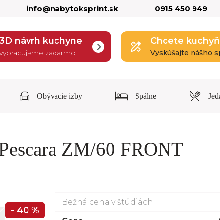
info@nabytoksprint.sk
0915 450 949
3D návrh kuchyne
Chcete kuchyň
vypracujeme zadarmo
Vyskúšajte nášho s
Obývacie izby
Spálne
Jed
 Pescara ZM/60 FRONT
Bežná cena v štúdiách
- 40 %