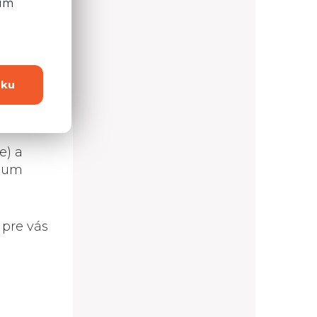
ním
dku
0,0 cm
2,0 cm
e) a
Blum
 pre vás