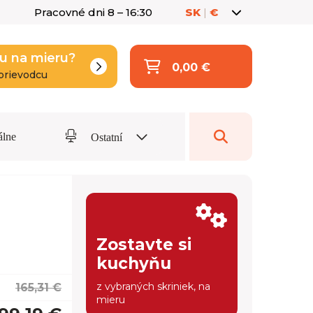
Pracovné dni 8 – 16:30
SK
|
€
u na mieru?
0,00 €
prievodcu
álne
Ostatní
Zostavte si
kuchyňu
z vybraných skriniek, na
165,31 €
mieru