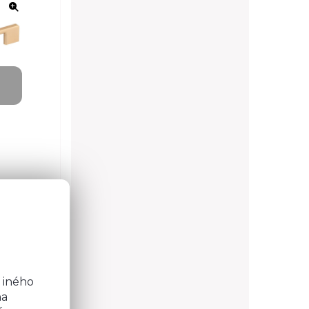
o
4 možností
b
 iného
na
 otázku?