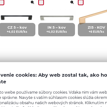
CZ 5 – kov
IN 5 – kov
ZI5 - KOV
+4,02 EUR/ks
+4,02 EUR/ks
+6 EUR/ks
venie cookies: Aby web zostal tak, ako h
áte
Zobraziť
ďalších 2
to webe používame súbory cookies. Vďaka nim vám we
 správne. Navyše s vaším súhlasom cookies slúžia okrem
onalizáciu obsahu našich webových stránok. Kliknutím 
Máte