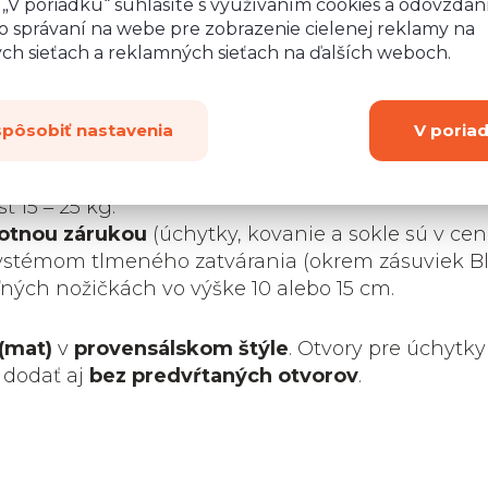
o „V poriadku“ súhlasíte s využívaním cookies a odovzda
o správaní na webe pre zobrazenie cielenej reklamy na
ych sieťach a reklamných sieťach na ďalších weboch.
vačky so šírkou
.
Rozmery
:
spôsobiť nastavenia
V poria
Šírka:
6
nej LTD dosky s
Výška:
7
 časť je z bieleho
 15 ‒ 25 kg.
votnou zárukou
(úchytky, kovanie a sokle sú v cen
 systémom tlmeného zatvárania (okrem zásuviek 
ných nožičkách vo výške 10 alebo 15 cm.
(mat)
v
provensálskom štýle
. Otvory pre úchytky
 dodať aj
bez predvŕtaných otvorov
.