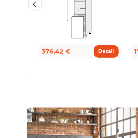
376,42 €
1
Detail