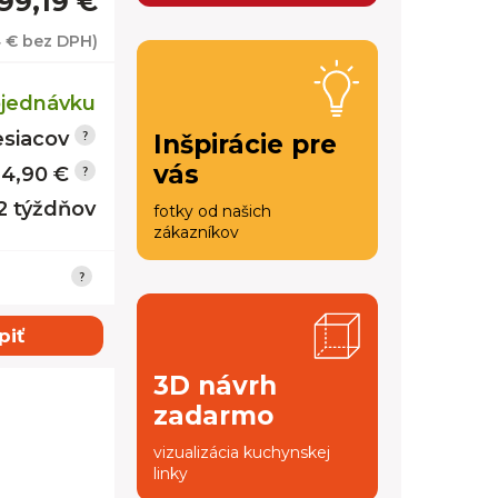
99,19 €
 €
bez DPH)
jednávku
siacov
Inšpirácie pre
vás
14,90 €
12 týždňov
fotky od našich
zákazníkov
piť
3D návrh
zadarmo
vizualizácia kuchynskej
linky