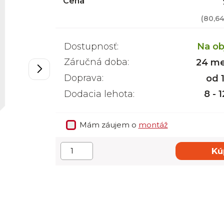
Cena
(
80,64
Dostupnosť:
Na ob
Záručná doba:
24 me
Doprava:
od 
Dodacia lehota:
8 - 
Mám záujem o
montáž
Kú