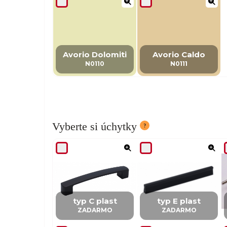
Avorio Dolomiti
Avorio Caldo
N0110
N0111
Vyberte si úchytky
typ C plast
typ E plast
ZADARMO
ZADARMO