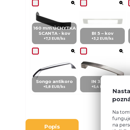
160 mm ÚCHYTKA
SCANTA - kov
BI 5 – kov
+7,3 EUR/ks
+3,2 EUR/ks
Songo antikoro
IN 3 – kov
+5,8 EUR/ks
+5,4 EUR/Ks
Nasta
pozn
Na tom
funguje
na pers
Popis