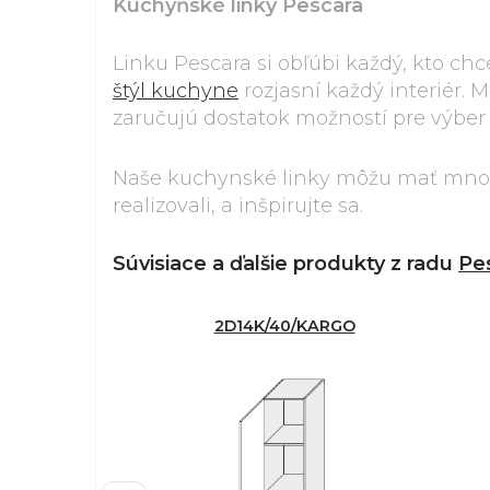
Kuchyňské linky Pescara
Linku Pescara si obľúbi každý, kto ch
štýl kuchyne
rozjasní každý interiér.
zaručujú dostatok možností pre výber
Naše kuchynské linky môžu mať mnoh
realizovali, a inšpirujte sa.
Súvisiace a ďalšie produkty z radu
Pe
2D14K/40/KARGO