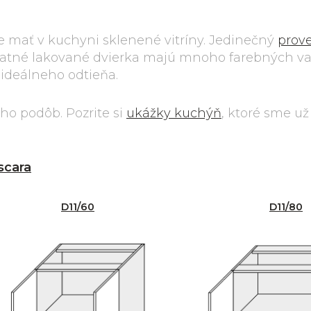
ce mať v kuchyni sklenené vitríny. Jedinečný
prov
 Matné lakované dvierka majú mnoho farebných va
 ideálneho odtieňa.
o podôb. Pozrite si
ukážky kuchýň
, ktoré sme už
scara
D11/60
D11/80