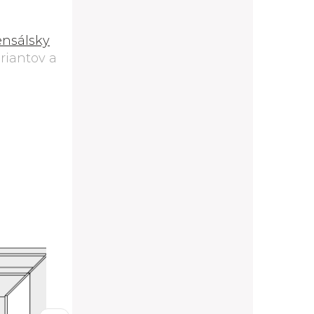
ensálsky
riantov a
D11/90