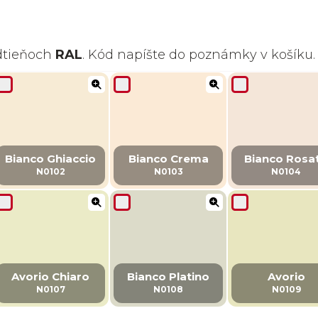
odtieňoch
RAL
. Kód napíšte do poznámky v košíku.
Bianco Ghiaccio
Bianco Crema
Bianco Rosa
N0102
N0103
N0104
Avorio Chiaro
Bianco Platino
Avorio
N0107
N0108
N0109