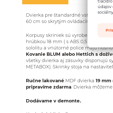
tlačidl
údajov 
sociáln
Dvierka pre štandardné vstavané umý
60 cm so skrytým ovládacím panelom
Pri
Korpusy skriniek sú vyrobené z kvalit
hrúbkou 18 mm ( s ABS 0,5 mm). Zadná
sololitu a vnútorné police majú nosnosť
Kovanie BLUM alebo Hettich s doži
všetky dvierka aj zásuvky disponujú
METABOX). Skrinky stoja na nastaviteľ
Ručne lakované
MDF dvierka
19 mm 
pripravíme zdarma
. Dvierka môžeme
Dodávame v demonte.