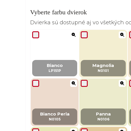
Vyberte farbu dvierok
Dvierka sú dostupné aj vo všetkých 
Bianco
Magnolia
LP151P
N0101
Bianco Perla
Panna
N0105
N0106