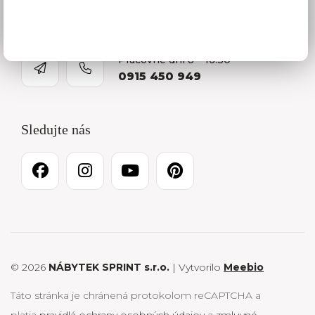
Kariéra
Pracovné dni 8 – 16:30
0915 450 949
Sledujte nás
© 2026
NÁBYTEK SPRINT s.r.o.
| Vytvorilo
Meebio
Táto stránka je chránená protokolom reCAPTCHA a
platia
pravidlá ochrany osobných údajov
a
zmluvné