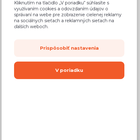
Kliknutím na tlačidlo „V poriadku“ súhlasíte s
využívaním cookies a odovzdaním údajov o
správaní na webe pre zobrazenie cielenej reklamy
na sociálnych sieťach a reklamných sieťach na
ďalších weboch.
0,37 €
Cena za cm
Prispôsobiť nastavenia
(
0,30 €
bez DPH)
Dostupnosť:
Na objednávku
V poriadku
Záručná doba:
24 mesiacov
Doprava:
49,90 €
Dodacia lehota:
2 - 4 týždne
Kúpiť
cm
Ako ukončíme ľavú stranu dosky?