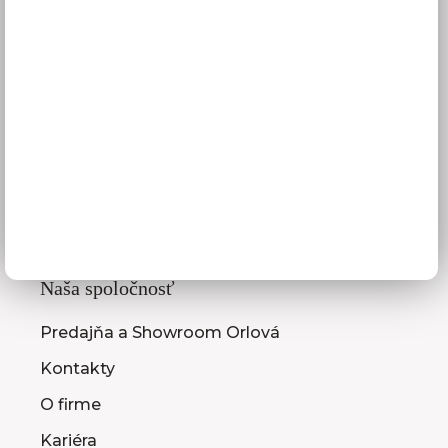
Služby pre vás
3D návrhy kuchýň
Zameranie kuchynskej linky
Zasielanie vzorkovníc
Montáž kuchýň a nábytku
Ako vybrať kuchyňu
Naša spoločnosť
Predajňa a Showroom Orlová
Kontakty
O firme
Kariéra