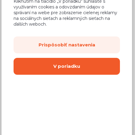
Kliknutím na tlačidlo „V poriadku“ súhlasíte s
využívaním cookies a odovzdaním údajov o
správaní na webe pre zobrazenie cielenej reklamy
na sociálnych sieťach a reklamných sieťach na
ďalších weboch.
0,37 €
Cena za cm
Prispôsobiť nastavenia
(
0,30 €
bez DPH)
Dostupnosť:
Skladom
V poriadku
Záručná doba:
24 mesiacov
Doprava:
49,90 €
Dodacia lehota:
2 - 4 týždne
Kúpiť
cm
Ako ukončíme ľavú stranu dosky?