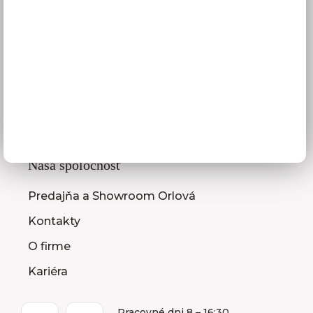
3D návrhy kuchýň
Zameranie kuchynskej linky
Zasielanie vzorkovníc
Montáž kuchýň a nábytku
Ako vybrať kuchyňu
Naša spoločnosť
Predajňa a Showroom Orlová
Kontakty
O firme
Kariéra
Pracovné dni 8 – 16:30