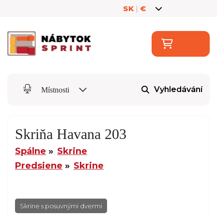
SK
|
€
Vyhledávání
Místnosti
Skriňa Havana 203
Spálne
Skrine
Predsiene
Skrine
Skrine s posuvnými dvermi