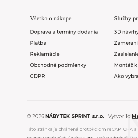
Všetko o nákupe
Služby pr
Doprava a termíny dodania
3D návrh
Platba
Zameranie
Reklamácie
Zasielani
Obchodné podmienky
Montáž k
GDPR
Ako vybr
© 2026
NÁBYTEK SPRINT s.r.o.
| Vytvorilo
M
Táto stránka je chránená protokolom reCAPTCHA a 
ochrany osobných údajov
a
zmluvné podmienky
sp