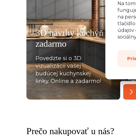
všemu deseti. Kuchyň je krásná a kvalitní. Ochotný pe
Na tom
funguje
á, mi pomohla se vším a komunikovala ihned, bez prod
na pers
, které jsme postupně upravovaly, stejně tak mi poslal
tlačidl
rů pracovních desek a korpusů skříní. Montéři u nás str
údajov 
3D návrhy kuchýň
oradili s každou překážkou, která na ně ať už ze strany
sociáln
zadarmo
lace, křivých zdí apod., vykoukla. Nakonec při předání
Povedzte si o 3D
Pri
vizualizácii vašej
budúcej kuchynskej
linky. Online a zadarmo!
Prečo nakupovať u nás?