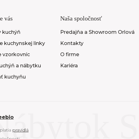
e vás
Naša spoločnosť
y kuchýň
Predajňa a Showroom Orlová
 kuchynskej linky
Kontakty
e vzorkovníc
O firme
uchýň a nábytku
Kariéra
ať kuchyňu
eebio
platia
pravidlá
oločnosti