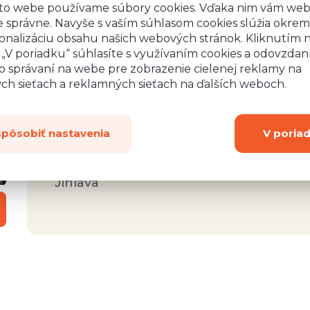
rsonál,
Jsem nadšený z vašeho rychlého jednání, ochot
to webe používame súbory cookies. Vďaka nim vám we
 správne. Navyše s vaším súhlasom cookies slúžia okrem
lení.
spoustu odpovědí. Váš přístup je zřejmě rari
onalizáciu obsahu našich webových stránok. Kliknutím 
a i
hodně za Vámi. Moc děkuji za odpověď a roz
o „V poriadku“ súhlasíte s využívaním cookies a odovzda
ávili
o správaní na webe pre zobrazenie cielenej reklamy na
ych sieťach a reklamných sieťach na ďalších weboch.
spôsobiť nastavenia
V poria
Jan
Jihlava