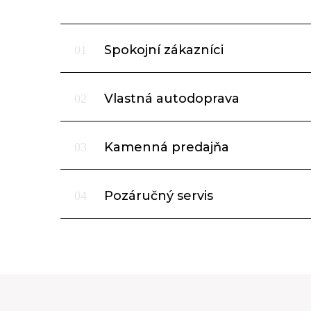
Spokojní zákazníci
01
Vlastná autodoprava
02
Kamenná predajňa
03
Pozáručný servis
04