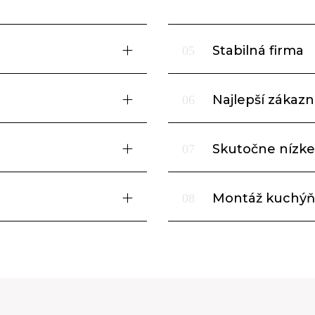
Stabilná firma
05
Najlepší zákazní
06
Skutočne nízke
07
Montáž kuchýň
08