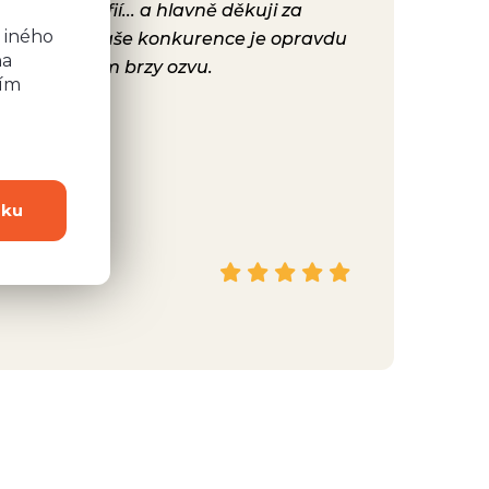
y, fotografií... a hlavně děkuji za
Už máme před
b
 iného
ta, protože Vaše konkurence je opravdu
konečně nast
na
hodně se Vám brzy ozvu.
bylo. Vaše ku
ním
dku
Hana
Facebook