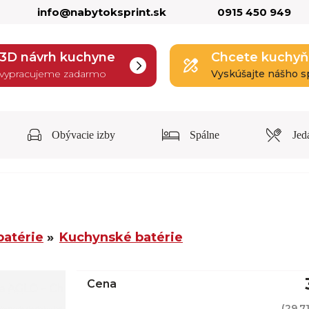
info@nabytoksprint.sk
0915 450 949
3D návrh kuchyne
Chcete kuchyň
vypracujeme zadarmo
Vyskúšajte nášho s
Obývacie izby
Spálne
Jed
batérie
Kuchynské batérie
Cena
(
29,7