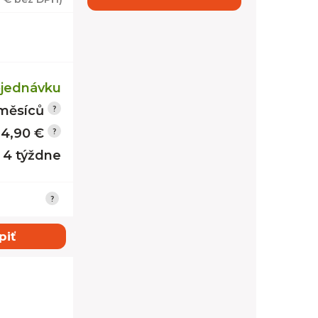
jednávku
měsíců
14,90 €
- 4 týždne
piť