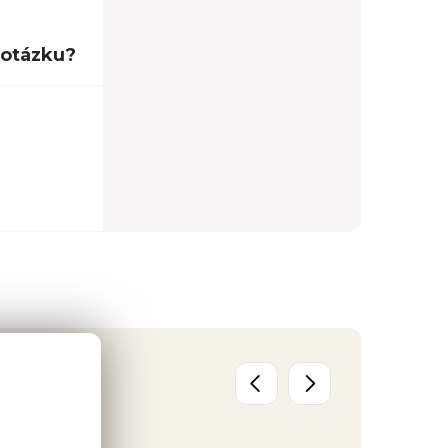
 otázku?
o