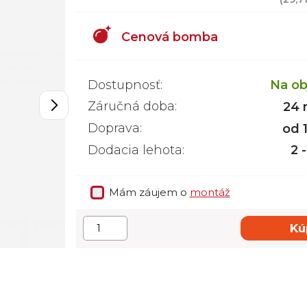
Cenová bomba
Dostupnosť:
Na ob
Záručná doba:
24 
Doprava:
od 
Dodacia lehota:
2 
Mám záujem o
montáž
Kú