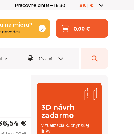
Pracovné dni 8 – 16:30
SK
|
€
u na mieru?
0,00 €
prievodcu
álne
Ostatní
3D návrh
zadarmo
36,54 €
vizualizácia kuchynskej
linky
1 €
bez DPH)