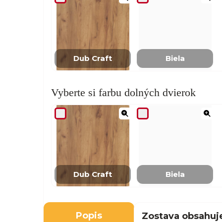
Dub Craft
Biela
Vyberte si farbu dolných dvierok
Dub Craft
Biela
Popis
Zostava obsahuj