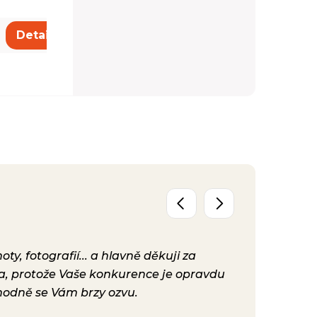
61,00 €
Detail
Detail
y, fotografií... a hlavně děkuji za
Už máme před
ta, protože Vaše konkurence je opravdu
konečně nast
hodně se Vám brzy ozvu.
bylo. Vaše ku