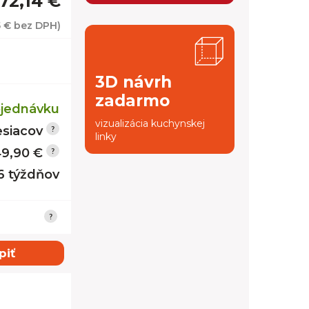
72,14 €
5 €
bez DPH)
3D návrh
zadarmo
jednávku
vizualizácia kuchynskej
siacov
linky
9,90 €
 6 týždňov
piť