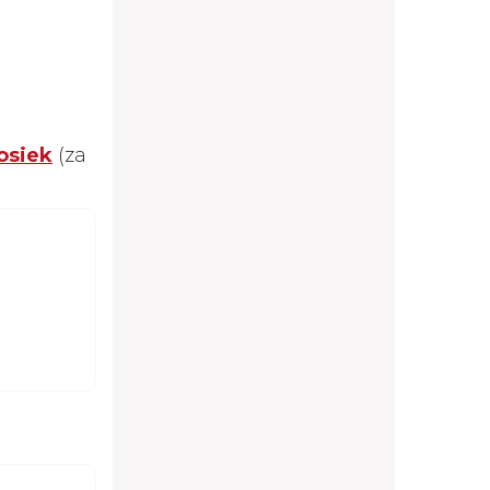
osiek
(za