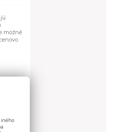
jú
ú
je možné
 cenovo
o
b
 iného
na