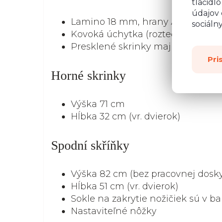
tlačidl
údajov 
Lamino 18 mm, hrany ABS
sociáln
Kovoká úchytka (rozteč 200 mm, č
Presklené skrinky majú mliečne s
Pri
Horné skrinky
Výška 71 cm
Hĺbka 32 cm (vr. dvierok)
Spodní skříňky
Výška 82 cm (bez pracovnej dosk
Hĺbka 51 cm (vr. dvierok)
Sokle na zakrytie nožičiek sú v ba
Nastaviteľné nôžky