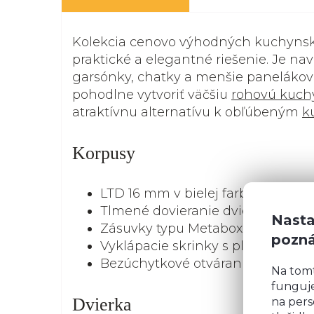
Kolekcia cenovo výhodných kuchynskýc
praktické a elegantné riešenie. Je na
garsónky, chatky a menšie panelákové
pohodlne vytvoriť väčšiu
rohovú kuch
atraktívnu alternatívu k obľúbeným
k
Korpusy
LTD 16 mm v bielej farbe.
Tlmené dovieranie dvierok aj zásu
Nasta
Zásuvky typu Metabox
pozn
Vyklápacie skrinky s plynovými p
Bezúchytkové otváranie horných s
Na tom
funguje
Dvierka
na pers