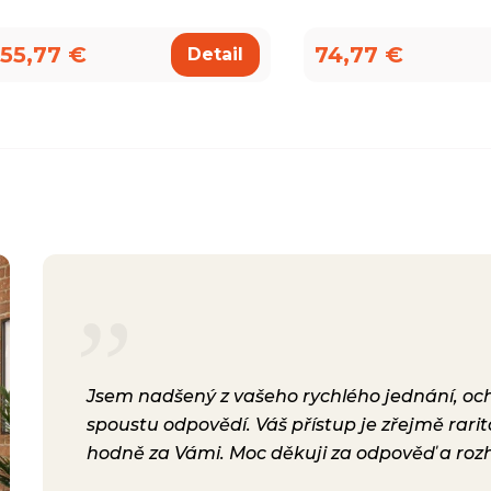
55,77 €
74,77 €
Detail
rsonál,
Jsem nadšený z vašeho rychlého jednání, ochot
lení.
spoustu odpovědí. Váš přístup je zřejmě rari
a i
hodně za Vámi. Moc děkuji za odpověď a roz
ávili