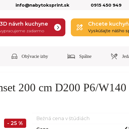
info@nabytoksprint.sk
0915 450 949
3D návrh kuchyne
Chcete kuchyň
vypracujeme zadarmo
Vyskúšajte nášho s
Obývacie izby
Spálne
Jed
mset 200 cm D200 P6/W140
Bežná cena v štúdiách
- 25 %