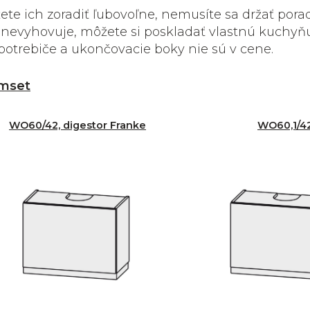
te ich zoradiť ľubovoľne, nemusíte sa držať pora
vy nevyhovuje, môžete si poskladať vlastnú kuchyň
potrebiče a ukončovacie boky nie sú v cene.
mset
WO60/42, digestor Franke
WO60,1/4