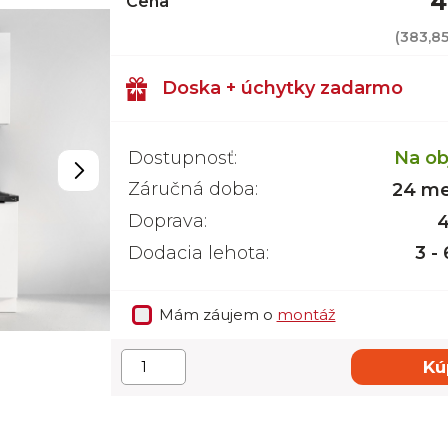
4
Cena
(
383,8
Doska + úchytky zadarmo
Dostupnosť:
Na ob
Záručná doba:
24 me
Doprava:
4
Dodacia lehota:
3 -
Mám záujem o
montáž
Kú