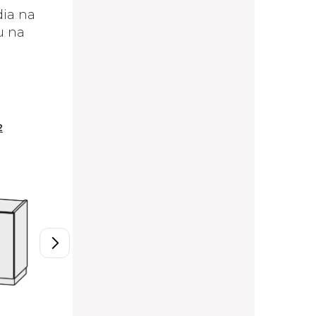
dia na
u na
2
W30,1/71