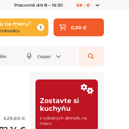
Pracovné dni 8 – 16:30
SK
|
€
u na mieru?
0,00 €
prievodcu
álne
Ostatní
Zostavte si
kuchyňu
z vybraných skriniek, na
629,60 €
mieru