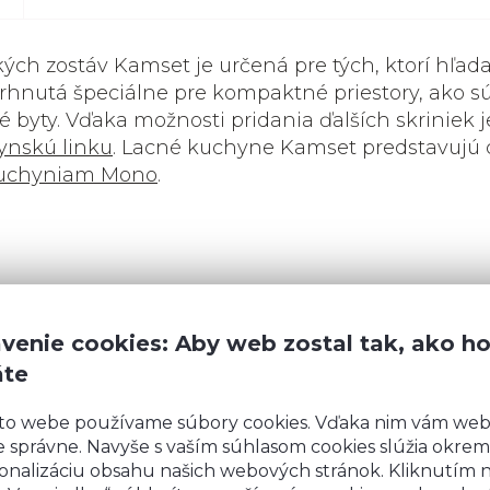
h zostáv Kamset je určená pre tých, ktorí hľada
vrhnutá špeciálne pre kompaktné priestory, ako s
 byty. Vďaka možnosti pridania ďalších skriniek 
ynskú linku
. Lacné kuchyne Kamset predstavujú
uchyniam Mono
.
viek.
venie cookies: Aby web zostal tak, ako h
áte
iestami.
kriniek.
to webe používame súbory cookies. Vďaka nim vám we
 správne. Navyše s vaším súhlasom cookies slúžia okrem
onalizáciu obsahu našich webových stránok. Kliknutím 