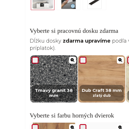
Vyberte si pracovnú dosku zdarma
Dĺžku dosky
zdarma upravíme
podľa 
príplatok).
Tmavý granit 38
Dub Craft 38 mm
mm
zlatý dub
Vyberte si farbu horných dvierok