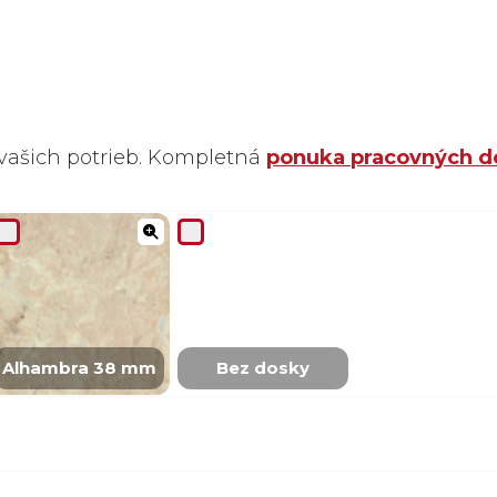
vašich potrieb. Kompletná
ponuka pracovných d
Alhambra 38 mm
Bez dosky