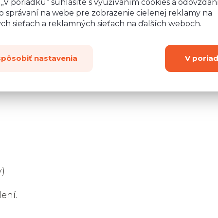
o „V poriadku“ súhlasíte s využívaním cookies a odovzda
o správaní na webe pre zobrazenie cielenej reklamy na
ych sieťach a reklamných sieťach na ďalších weboch.
ierna farba)
klo.
spôsobiť nastavenia
V poria
y)
lení.