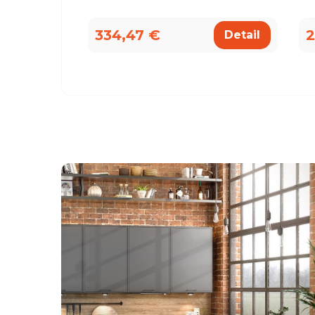
334,47 €
2
Detail
všemu deseti. Kuchyň je krásná a kvalitní. Ochotný pe
á, mi pomohla se vším a komunikovala ihned, bez prod
, které jsme postupně upravovaly, stejně tak mi poslal
rů pracovních desek a korpusů skříní. Montéři u nás str