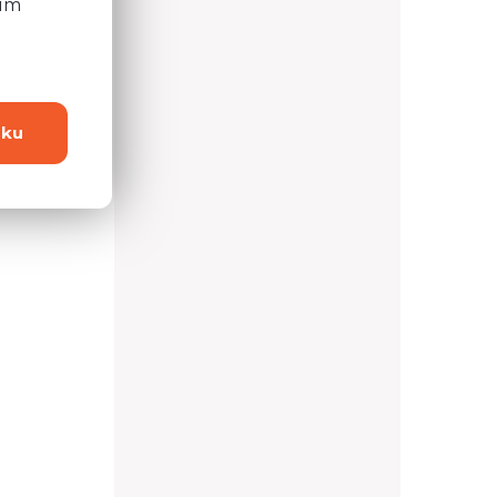
ním
dku