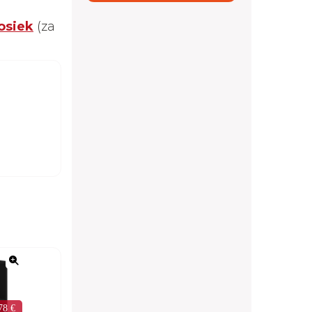
osiek
(za
78 €