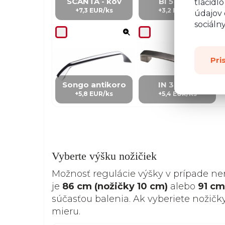
SCANTA - kov
BI 5 – kov
tlačidl
+7,3 EUR/ks
+3,2 EUR/ks
údajov 
sociáln
Pri
Songo antikoro
IN 3 – kov
+5,8 EUR/ks
+5,4 EUR/Ks
Vyberte výšku nožičiek
Možnosť regulácie výšky v prípade ne
je
86 cm (nožičky 10 cm)
alebo
91 cm
súčasťou balenia. Ak vyberiete nožičk
mieru.