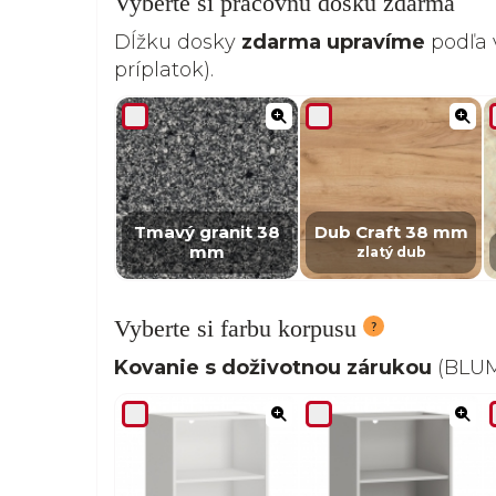
Vyberte si pracovnú dosku zdarma
Dĺžku dosky
zdarma upravíme
podľa 
príplatok).
Tmavý granit 38
Dub Craft 38 mm
mm
zlatý dub
Vyberte si farbu korpusu
Kovanie s doživotnou zárukou
(BLUM,