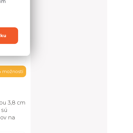
ním
dku
4 možností
ou 3,8 cm
 sú
lov na