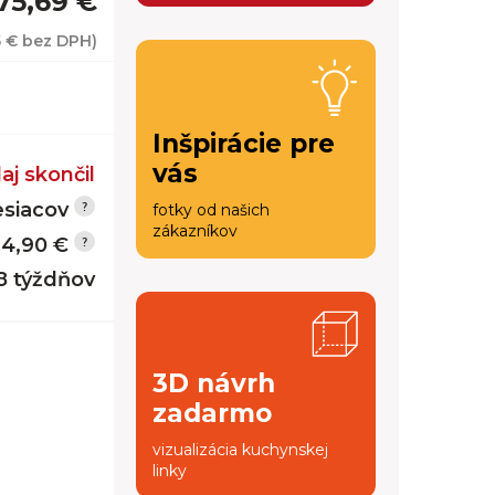
675,69 €
5 €
bez DPH)
Inšpirácie pre
vás
aj skončil
siacov
fotky od našich
zákazníkov
14,90 €
 8 týždňov
3D návrh
zadarmo
vizualizácia kuchynskej
linky