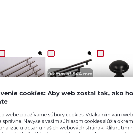
96 mm až 544 mm
Reling čierne - kov
typ U antikoro
G 49 kov
+2,4 EUR/ks až 7,3
ZADARMO
EUR/ks
+2,8 EUR/ks
venie cookies: Aby web zostal tak, ako h
áte
to webe používame súbory cookies. Vďaka nim vám we
 správne. Navyše s vaším súhlasom cookies slúžia okrem
onalizáciu obsahu našich webových stránok. Kliknutím 