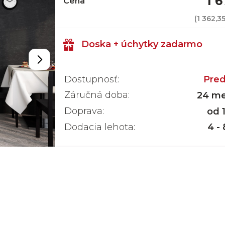
1 
Cena
(
1 362,3
Doska + úchytky zadarmo
Dostupnosť:
Pred
Záručná doba:
24 me
Doprava:
od 
Dodacia lehota:
4 -