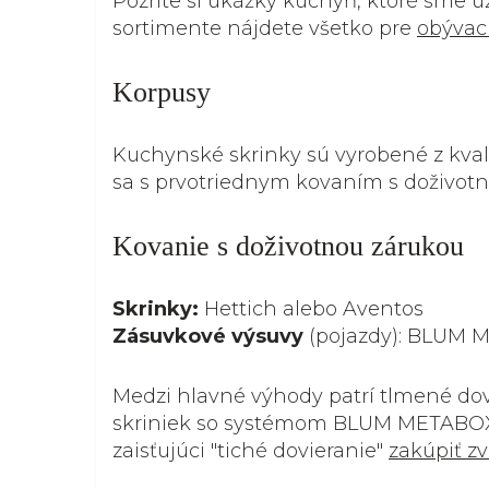
Pozrite si ukážky kuchýň, ktoré sme už
sortimente nájdete všetko pre
obývac
Korpusy
Kuchynské skrinky sú vyrobené z kva
sa s prvotriednym kovaním s doživotn
Kovanie s doživotnou zárukou
Skrinky:
Hettich alebo Aventos
Zásuvkové výsuvy
(pojazdy): BLUM M
Medzi hlavné výhody patrí tlmené dov
skriniek so systémom BLUM METABOX (
zaisťujúci "tiché dovieranie"
zakúpiť zv