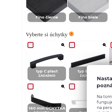
Fino čierne
Fino biele
Vyberte si úchytky
typ C plast
typ E plast
ZADARMO
ZADARMO
Nasta
pozn
Na tom
funguje
na pers
160 mm ÚCHYTKA