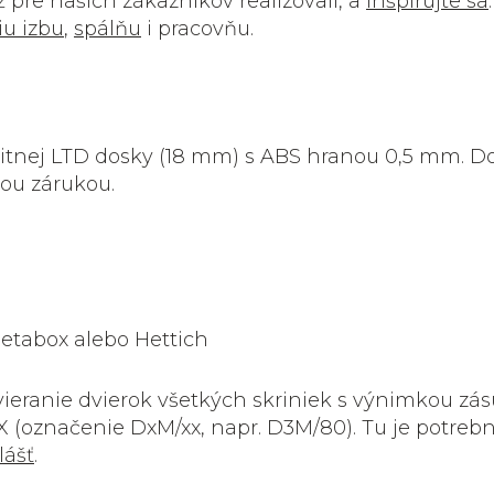
 pre našich zákazníkov realizovali, a
inšpirujte sa
iu izbu
,
spálňu
i pracovňu.
litnej LTD dosky (18 mm) s ABS hranou 0,5 mm. D
ou zárukou.
etabox alebo Hettich
ieranie dvierok všetkých skriniek s výnimkou zá
označenie DxM/xx, napr. D3M/80). Tu je potrebn
lášť
.