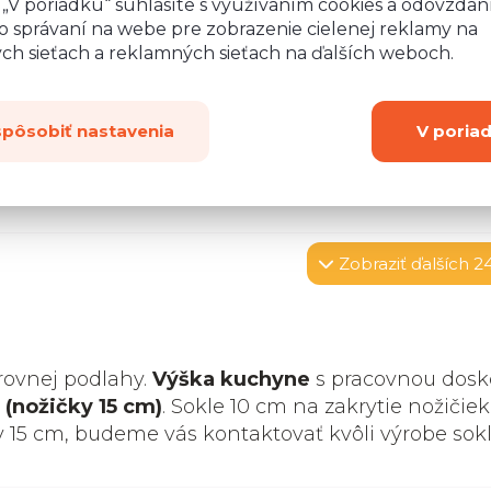
CZ 5 – kov
IN 5 – kov
ZI5 - KOV
o „V poriadku“ súhlasíte s využívaním cookies a odovzda
+4,02 EUR/ks
+4,02 EUR/ks
+6 EUR/ks
o správaní na webe pre zobrazenie cielenej reklamy na
ych sieťach a reklamných sieťach na ďalších weboch.
spôsobiť nastavenia
V poria
Zobraziť
ďalších 2
rovnej podlahy.
Výška kuchyne
s pracovnou dosk
 (nožičky 15 cm)
. Sokle 10 cm na zakrytie nožičiek
y 15 cm, budeme vás kontaktovať kvôli výrobe sok