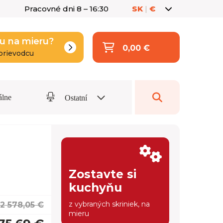
Pracovné dni 8 – 16:30
SK
|
€
u na mieru?
0,00 €
prievodcu
álne
Ostatní
Zostavte si
kuchyňu
z vybraných skriniek, na
2 578,05 €
mieru