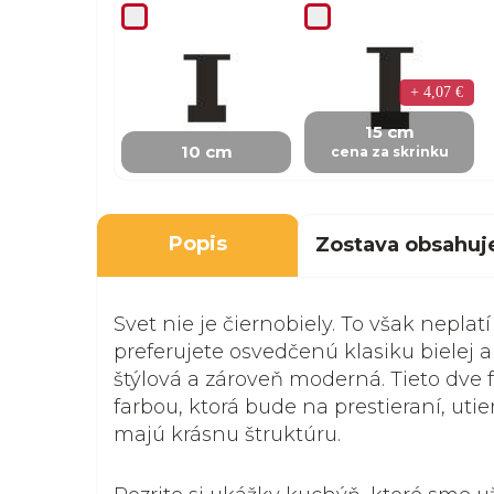
+ 4,07 €
15 cm
10 cm
cena za skrinku
Popis
Zostava obsahuj
Svet nie je čiernobiely. To však nepla
preferujete osvedčenú klasiku bielej a
štýlová a zároveň moderná. Tieto dve
farbou, ktorá bude na prestieraní, uti
majú krásnu štruktúru.