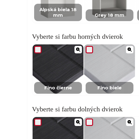
Alpská biela 18
mm
Grey 18 mm
Vyberte si farbu horných dvierok
Fino čierne
Fino biele
Vyberte si farbu dolných dvierok