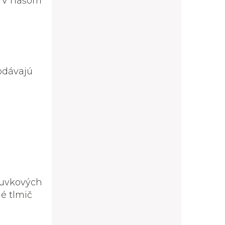
. V našom
odávajú
suvkových
é tlmič