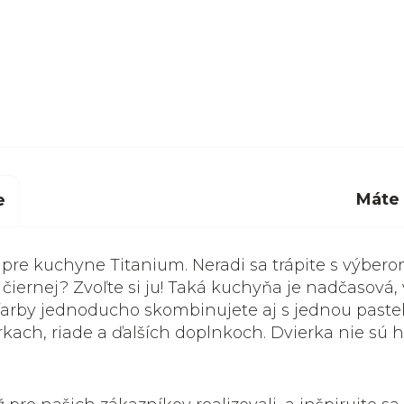
Máte
e
tí pre kuchyne Titanium. Neradi sa trápite s výbero
 čiernej? Zvoľte si ju! Taká kuchyňa je nadčasová,
 farby jednoducho skombinujete aj s jednou paste
erkach, riade a ďalších doplnkoch. Dvierka nie sú h