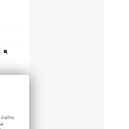
o
b
 iného
na