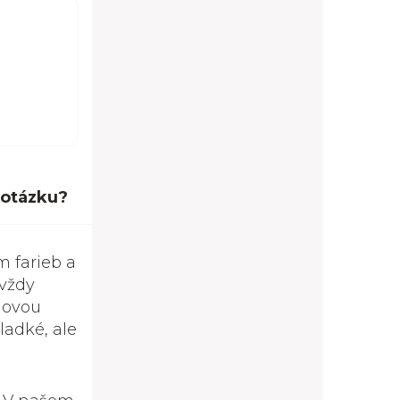
 otázku?
m farieb a
 vždy
lovou
ladké, ale