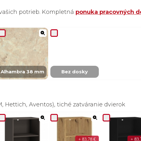
vašich potrieb. Kompletná
ponuka pracovných d
Alhambra 38 mm
Bez dosky
 Hettich, Aventos), tiché zatváranie dvierok
+ 83,78 €
+ 83,