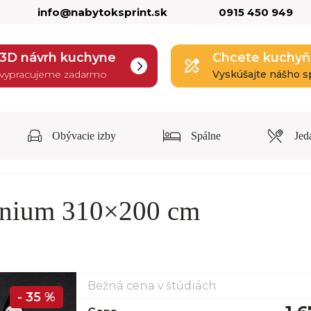
info@nabytoksprint.sk
0915 450 949
3D návrh kuchyne
Chcete kuchyň
vypracujeme zadarmo
Vyskúšajte nášho s
Obývacie izby
Spálne
Jed
anium 310×200 cm
Bežná cena v štúdiách
- 35 %