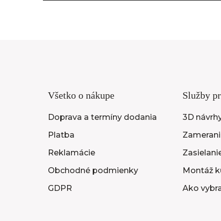
Všetko o nákupe
Služby pr
Doprava a termíny dodania
3D návrh
Platba
Zameranie
Reklamácie
Zasielani
Obchodné podmienky
Montáž k
GDPR
Ako vybr