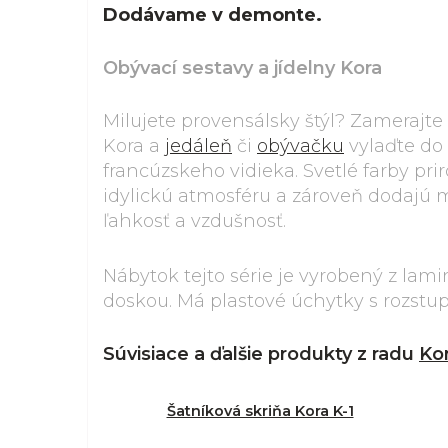
Dodávame v demonte.
Obývací sestavy a jídelny Kora
Milujete provensálsky štýl? Zamerajte
Kora a
jedáleň
či
obývačku
vylaďte do
francúzskeho vidieka. Svetlé farby pri
idylickú atmosféru a zároveň dodajú m
ľahkosť a vzdušnosť.
Nábytok tejto série je vyrobený z la
doskou. Má plastové úchytky s rozs
Súvisiace a ďalšie produkty z radu
Ko
Šatníková skriňa Kora K-1