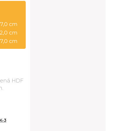
7,0 cm
92,0 cm
57,0 cm
lnená HDF
m.
K-3
Vitrína Kora K-4 L/P