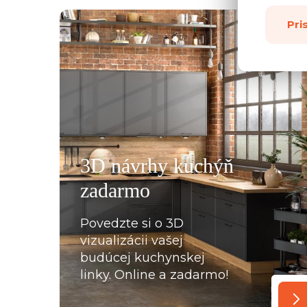
Pri
všemu deseti. Kuchyň je krásná a kvalitní. Ochotný pe
á, mi pomohla se vším a komunikovala ihned, bez prod
, které jsme postupně upravovaly, stejně tak mi poslal
rů pracovních desek a korpusů skříní. Montéři u nás str
3D návrhy kuchýň
oradili s každou překážkou, která na ně ať už ze strany
zadarmo
lace, křivých zdí apod., vykoukla. Nakonec při předání
Povedzte si o 3D
vizualizácii vašej
budúcej kuchynskej
linky. Online a zadarmo!