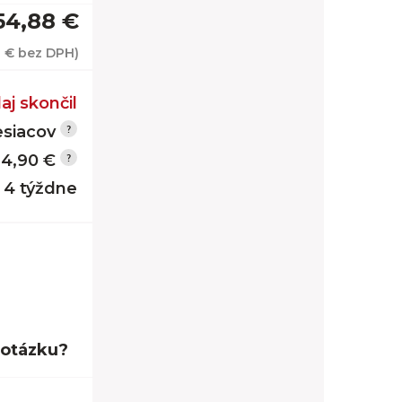
54,88 €
2 €
bez DPH)
aj skončil
siacov
14,90 €
- 4 týždne
Dub Craft
 otázku?