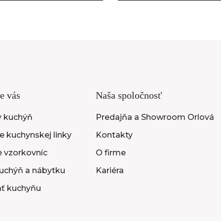
e vás
Naša spoločnosť
y kuchýň
Predajňa a Showroom Orlová
 kuchynskej linky
Kontakty
e vzorkovníc
O firme
uchýň a nábytku
Kariéra
ať kuchyňu