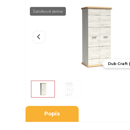
Šatníkové skrine
Dub Craft (
Popis