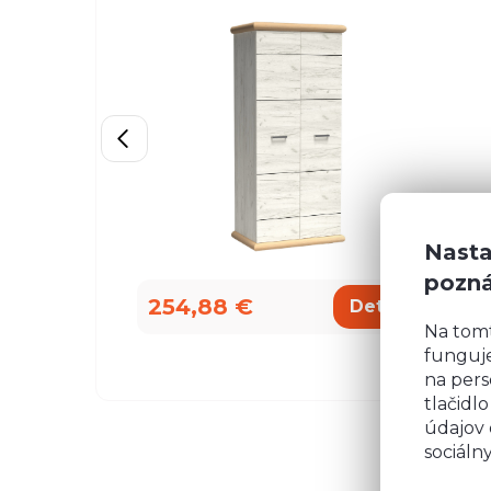
Nasta
pozn
254,88 €
2
Detail
Na tom
funguje
na pers
tlačidl
údajov 
sociáln