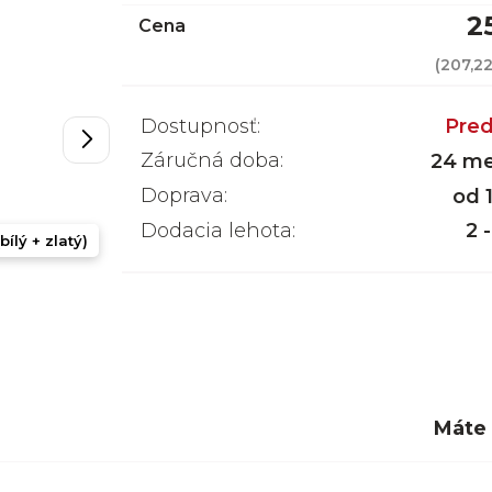
2
Cena
(
207,2
Dostupnosť:
Pred
Záručná doba:
24 me
Doprava:
od 
Dodacia lehota:
2 
bílý + zlatý)
Máte