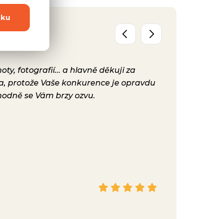
dku
y, fotografií... a hlavně děkuji za
Už máme před
ta, protože Vaše konkurence je opravdu
konečně nast
hodně se Vám brzy ozvu.
bylo. Vaše ku
Hana
Facebook