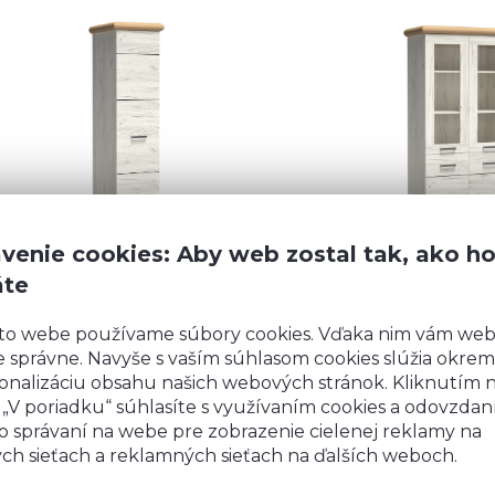
venie cookies: Aby web zostal tak, ako h
áte
15,04 €
315,85 €
Detail
to webe používame súbory cookies. Vďaka nim vám we
 správne. Navyše s vaším súhlasom cookies slúžia okrem
onalizáciu obsahu našich webových stránok. Kliknutím 
o „V poriadku“ súhlasíte s využívaním cookies a odovzda
o správaní na webe pre zobrazenie cielenej reklamy na
ych sieťach a reklamných sieťach na ďalších weboch.