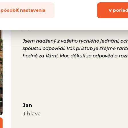
spôsobiť nastavenia
V poria
rsonál,
Jsem nadšený z vašeho rychlého jednání, ochot
lení.
spoustu odpovědí. Váš přístup je zřejmě rari
a i
hodně za Vámi. Moc děkuji za odpověď a roz
ávili
Jan
Jihlava