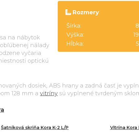
Rozmery
:
Šírka:
8
Výška:
1
 sa na nábytok
Hĺbka:
 obľúbenej nálady
rodzene vyčaria
iestnosti optickú
minovaných dosiek, ABS hrany a zadná časť je vyp
tupom 128 mm a
vitríny
sú vyplnené tvrdeným sklo
ra
Šatníková skriňa Kora K-2 L/P
Vitrína Kora 