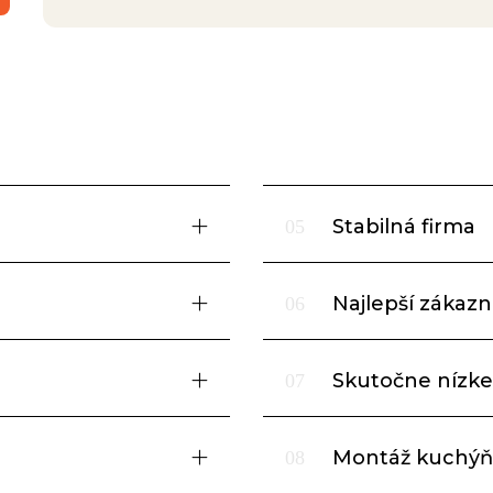
Stabilná firma
05
Najlepší zákazní
06
Skutočne nízke
07
Montáž kuchýň
08