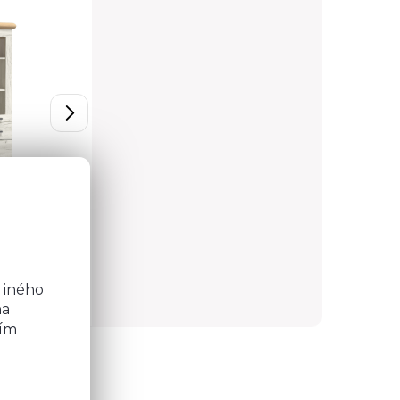
o
236,59 €
Detail
Detail
b
 iného
na
ním