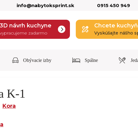
info@nabytoksprint.sk
0915 450 949
3D návrh kuchyne
Chcete kuchyň
vypracujeme zadarmo
Vyskúšajte nášho s
Obývacie izby
Spálne
Jed
a K-1
Kora
ra