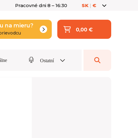
Pracovné dni 8 – 16:30
SK
|
€
u na mieru?
0,00 €
prievodcu
álne
Ostatní