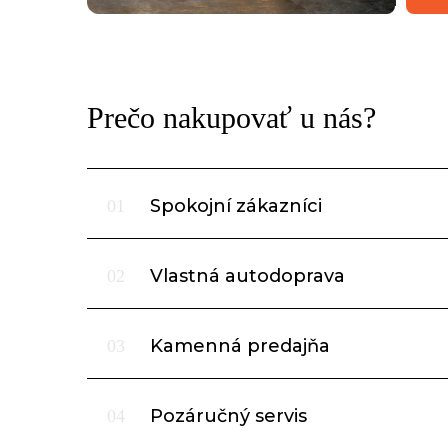
Prečo nakupovať u nás?
Spokojní zákazníci
01
Vlastná autodoprava
02
Kamenná predajňa
03
Pozáručný servis
04