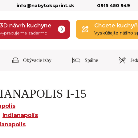
info@nabytoksprint.sk
0915 450 949
3D návrh kuchyne
Chcete kuchyň
vypracujeme zadarmo
Vyskúšajte nášho s
Obývacie izby
Spálne
Jed
DIANAPOLIS I-15
apolis
Indianapolis
ianapolis