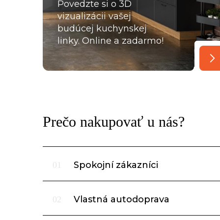
Povedzte si o 3D
vizualizácii vašej
budúcej kuchynskej
linky. Online a zadarmo!
Prečo nakupovať u nás?
Spokojní zákazníci
01
Vlastná autodoprava
02