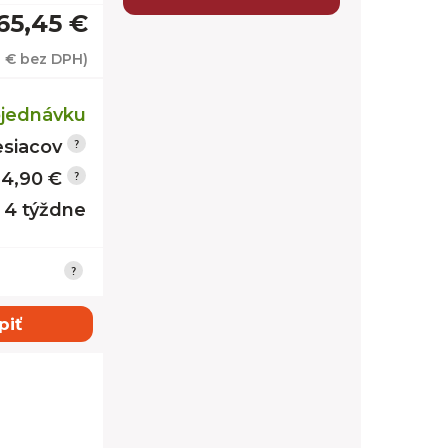
65,45 €
1 €
bez DPH)
jednávku
siacov
14,90 €
- 4 týždne
piť
tmavý jasa