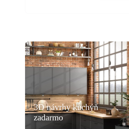
všemu deseti. Kuchyň je krásná a kvalitní. Ochotný pe
á, mi pomohla se vším a komunikovala ihned, bez prod
, které jsme postupně upravovaly, stejně tak mi poslal
rů pracovních desek a korpusů skříní. Montéři u nás str
3D návrhy kuchýň
oradili s každou překážkou, která na ně ať už ze strany
zadarmo
lace, křivých zdí apod., vykoukla. Nakonec při předání