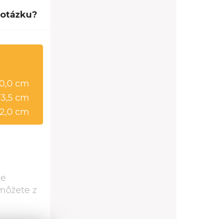
 otázku?
90,0 cm
03,5 cm
2,0 cm
je
môžete z