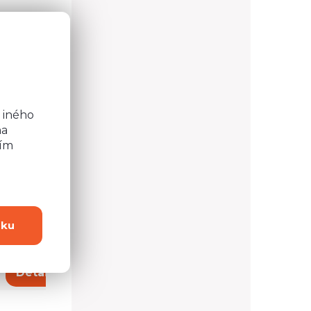
o
OLIS I-3
Regál INDIANAPOLIS I-5
b
 iného
na
ním
dku
221,54 €
Detail
Detail