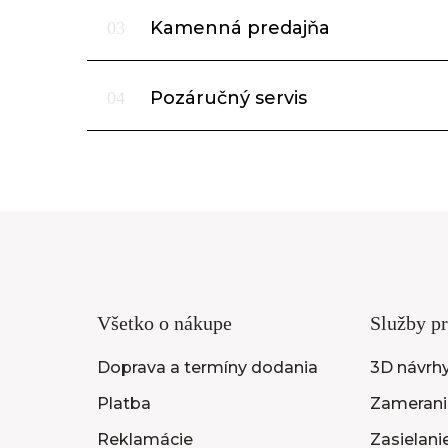
Kamenná predajňa
03
Pozáručný servis
04
Všetko o nákupe
Služby pr
Doprava a termíny dodania
3D návrh
Platba
Zameranie
Reklamácie
Zasielani