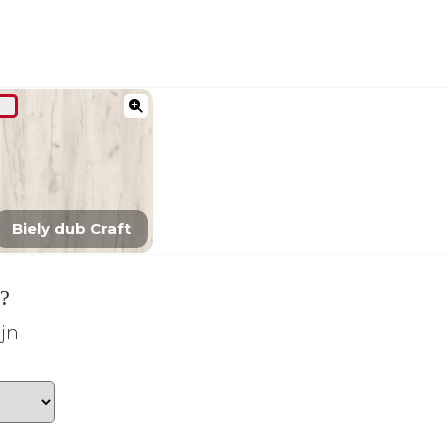
Biely dub Craft
a?
ajn