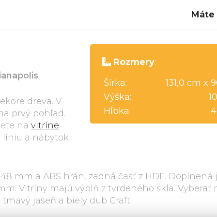
Máte
Rozmery
:
ianapolis
Šírka:
131,0 cm x 
Výška:
1
kore dreva. V
Hĺbka:
4
na prvý pohľad.
žete na
vitríne
j líniu a nábytok
 a 48 mm a ABS hrán, zadná časť z HDF. Doplnená 
. Vitríny majú výplň z tvrdeného skla. Vyberať 
 tmavý jaseň a biely dub Craft.