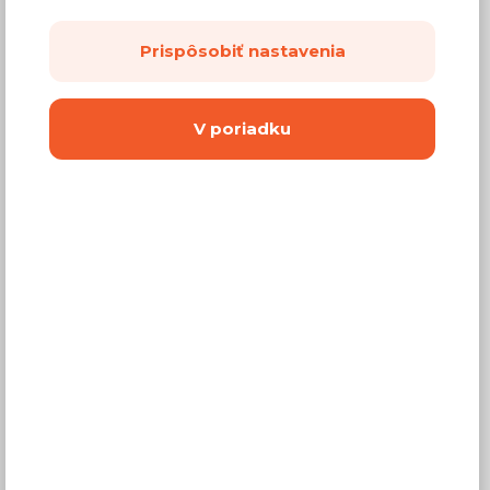
(
167,56 €
bez DPH)
Prispôsobiť nastavenia
Dostupnosť:
Na objednávku
V poriadku
Záručná doba:
24 mesiacov
Doprava:
od 14,90 €
Dodacia lehota:
2 - 4 týždne
Mám záujem o
montáž
Kúpiť
Vyberte si farbu nábytku