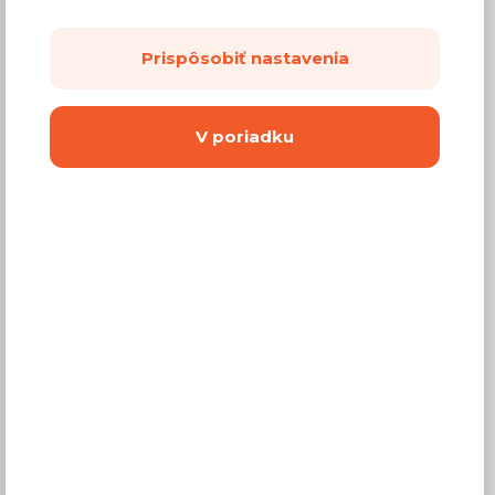
124,80 €
Cena
Prispôsobiť nastavenia
(
101,46 €
bez DPH)
Dostupnosť:
Na objednávku
V poriadku
Záručná doba:
24 mesiacov
Doprava:
od 14,90 €
Dodacia lehota:
2 - 4 týždne
Mám záujem o
montáž
Kúpiť
Vyberte si farbu nábytku