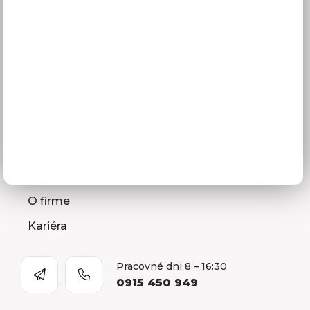
Zameranie kuchynskej linky
Zasielanie vzorkovníc
Montáž kuchýň a nábytku
Ako vybrať kuchyňu
Naša spoločnosť
Predajňa a Showroom Orlová
Kontakty
O firme
Kariéra
Pracovné dni 8 – 16:30
0915 450 949