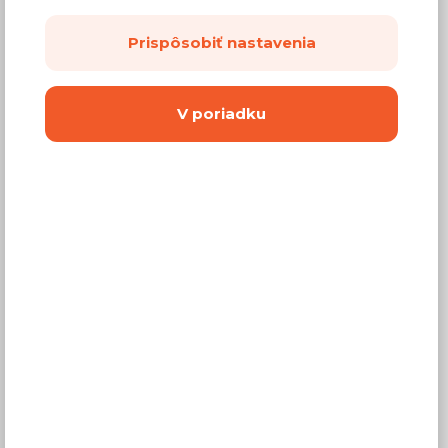
Prispôsobiť nastavenia
V poriadku
125,61 €
Cena
(
102,12 €
bez DPH)
Dostupnosť:
Predaj skončil
Záručná doba:
24 mesiacov
Doprava:
od 14,90 €
Dodacia lehota:
2 - 4 týždne
Vyberte si farbu nábytku