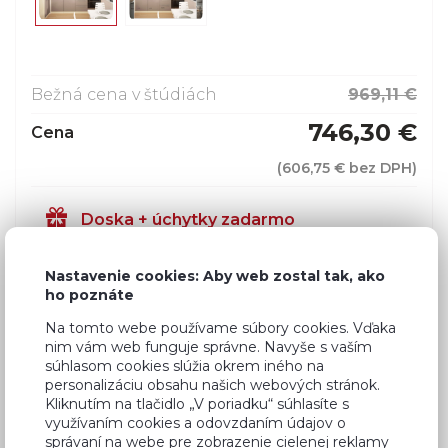
Bežná cena v štúdiách
969,11 €
746,30 €
Cena
(
606,75 €
bez DPH)
Doska + úchytky zadarmo
Nastavenie cookies: Aby web zostal tak, ako
Dostupnosť:
Na objednávku
ho poznáte
Záručná doba:
24 mesiacov
Na tomto webe používame súbory cookies. Vďaka
nim vám web funguje správne. Navyše s vaším
Doprava:
49,90 €
súhlasom cookies slúžia okrem iného na
Dodacia lehota:
4 - 8 týždňov
personalizáciu obsahu našich webových stránok.
Kliknutím na tlačidlo „V poriadku“ súhlasíte s
využívaním cookies a odovzdaním údajov o
správaní na webe pre zobrazenie cielenej reklamy
Mám záujem o
montáž