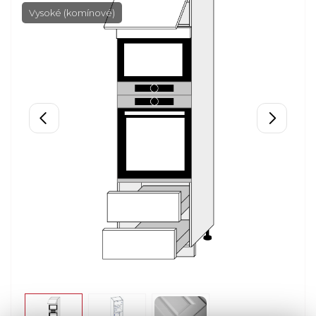
Vysoké (komínové)