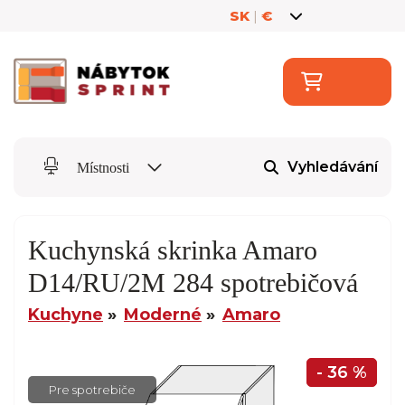
SK
|
€
Vyhledávání
Místnosti
Kuchynská skrinka Amaro
D14/RU/2M 284 spotrebičová
Kuchyne
Moderné
Amaro
- 36 %
Pre spotrebiče