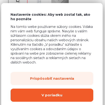
Nastavenie cookies: Aby web zostal tak, ako
ho poznáte
Bežná cena v štúdiách
586,25 €
Na tomto webe používame súbory cookies. Vďaka
375,20 €
Cena
nim vám web funguje správne. Navyše s vaším
súhlasom cookies slúžia okrem iného na
(
305,04 €
bez DPH)
personalizáciu obsahu našich webových stránok.
Kliknutím na tlačidlo „V poriadku“ súhlasíte s
využívaním cookies a odovzdaním údajov o
Dostupnosť:
Na objednávku
správaní na webe pre zobrazenie cielenej reklamy
na sociálnych sieťach a reklamných sieťach na
Záručná doba:
24 mesiacov
ďalších weboch.
Doprava:
od 14,90 €
Dodacia lehota:
8 - 12 týždňov
Prispôsobiť nastavenia
Mám záujem o
montáž
V poriadku
Kúpiť