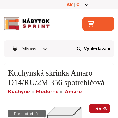
SK
|
€
Vyhledávání
Místnosti
Kuchynská skrinka Amaro
D14/RU/2M 356 spotrebičová
Kuchyne
Moderné
Amaro
- 36 %
Pre spotrebiče