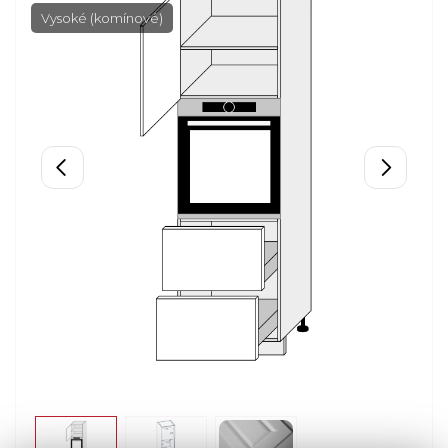
Vysoké (komínové)