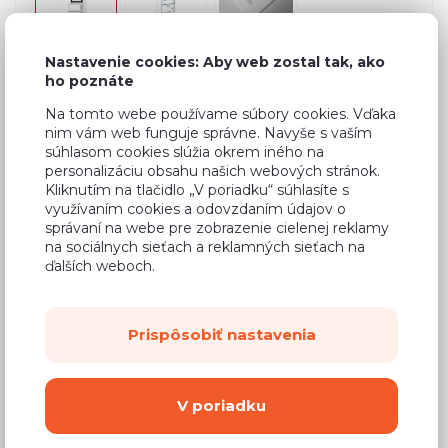
Nastavenie cookies: Aby web zostal tak, ako
ho poznáte
Bežná cena v štúdiách
671,36 €
Na tomto webe používame súbory cookies. Vďaka
429,67 €
Cena
nim vám web funguje správne. Navyše s vaším
súhlasom cookies slúžia okrem iného na
(
349,33 €
bez DPH)
personalizáciu obsahu našich webových stránok.
Kliknutím na tlačidlo „V poriadku“ súhlasíte s
využívaním cookies a odovzdaním údajov o
Dostupnosť:
Na objednávku
správaní na webe pre zobrazenie cielenej reklamy
na sociálnych sieťach a reklamných sieťach na
Záručná doba:
24 mesiacov
ďalších weboch.
Doprava:
od 14,90 €
Dodacia lehota:
8 - 12 týždňov
Prispôsobiť nastavenia
Mám záujem o
montáž
V poriadku
Kúpiť