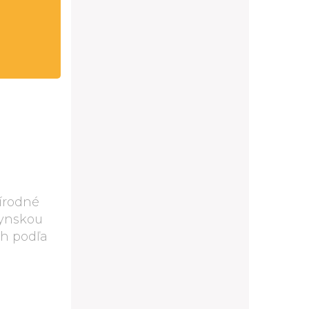
rírodné
hynskou
h podľa