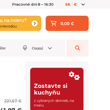
Pracovné dni 8 – 16:30
SK
|
€
u na mieru?
0,00 €
prievodcu
álne
Ostatní
Zostavte si
kuchyňu
z vybraných skriniek, na
221,67 €
mieru