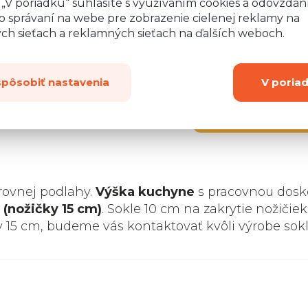
o „V poriadku“ súhlasíte s využívaním cookies a odovzda
o správaní na webe pre zobrazenie cielenej reklamy na
ych sieťach a reklamných sieťach na ďalších weboch.
spôsobiť nastavenia
V poria
Zobraziť
ďalších 2
rovnej podlahy.
Výška kuchyne
s pracovnou dosk
 (nožičky 15 cm)
. Sokle 10 cm na zakrytie nožičiek
y 15 cm, budeme vás kontaktovať kvôli výrobe sok