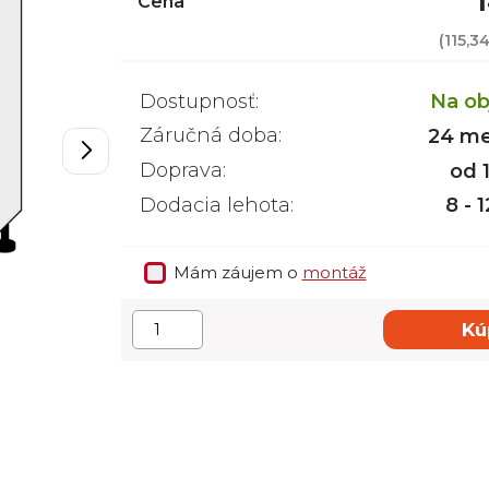
Cena
(
115,3
Dostupnosť:
Na ob
Záručná doba:
24 me
Doprava:
od 
Dodacia lehota:
8 - 
Mám záujem o
montáž
Kú