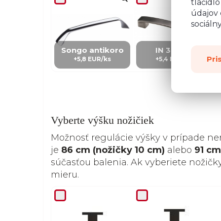
tlačidl
údajov 
sociáln
Songo antikoro
IN 3 – kov
Pri
+5,8 EUR/ks
+5,4 EUR/Ks
Vyberte výšku nožičiek
Možnosť regulácie výšky v prípade ne
je
86 cm (nožičky 10 cm)
alebo
91 cm
súčasťou balenia. Ak vyberiete nožičk
mieru.