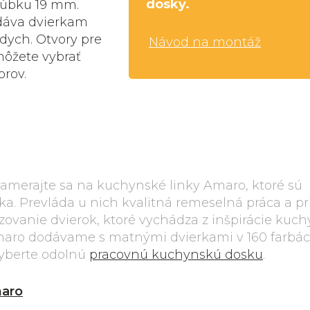
dosky.
rúbku 19 mm.
dáva dvierkam
dych. Otvory pre
Návod na montáž
môžete vybrať
orov.
Zamerajte sa na kuchynské linky Amaro, ktoré sú
ka. Prevláda u nich kvalitná remeselná práca a p
zovanie dvierok, ktoré vychádza z inšpirácie kuc
aro dodávame s matnými dvierkami v 160 farbác
 vyberte odolnú
pracovnú kuchynskú dosku
.
aro