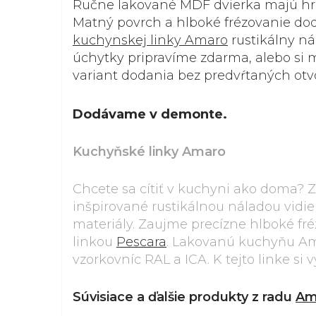
Ručne lakované MDF dvierka majú h
Matný povrch a hlboké frézovanie do
kuchynskej linky Amaro
rustikálny ná
úchytky pripravíme zdarma, alebo si 
variant dodania bez predvŕtaných otv
Dodávame v demonte.
Kuchyňské linky Amaro
Chcete sa cítiť v kuchyni ako doma? 
inšpirované rustikálnou náladou vidie
materiály. Zaujme precízne hlboké fré
linkou
Pescara
. Lakovanú kuchyňu Am
vzorkovníc RAL a ICA. K tejto linke si
Súvisiace a ďalšie produkty z radu
Am