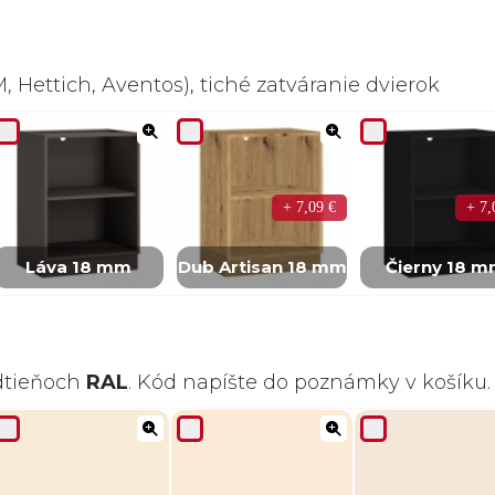
 Hettich, Aventos), tiché zatváranie dvierok
+ 7,09 €
+ 7,
Láva 18 mm
Dub Artisan 18 mm
Čierny 18 
odtieňoch
RAL
. Kód napíšte do poznámky v košíku.