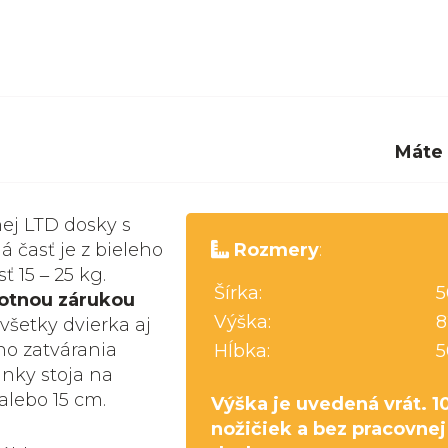
Máte
nej LTD dosky s
 časť je z bieleho
Rozmery
:
 15 ‒ 25 kg.
Šírka:
5
votnou zárukou
Výška:
8
 všetky dvierka aj
o zatvárania
Hĺbka:
5
nky stoja na
alebo 15 cm.
Výška je uvedená vrát. 1
nožičiek a bez pracovnej