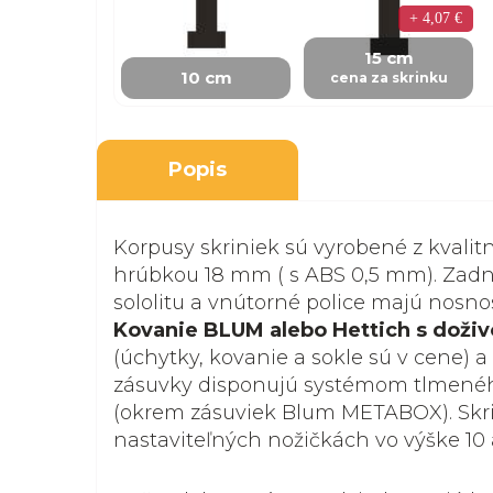
+ 4,07 €
15 cm
10 cm
cena za skrinku
Popis
Korpusy skriniek sú vyrobené z kvalit
hrúbkou 18 mm ( s ABS 0,5 mm). Zadná
sololitu a vnútorné police majú nosnosť
Kovanie BLUM alebo Hettich s doži
(úchytky, kovanie a sokle sú v cene) a
zásuvky disponujú systémom tlmenéh
(okrem zásuviek Blum METABOX). Skri
nastaviteľných nožičkách vo výške 10 