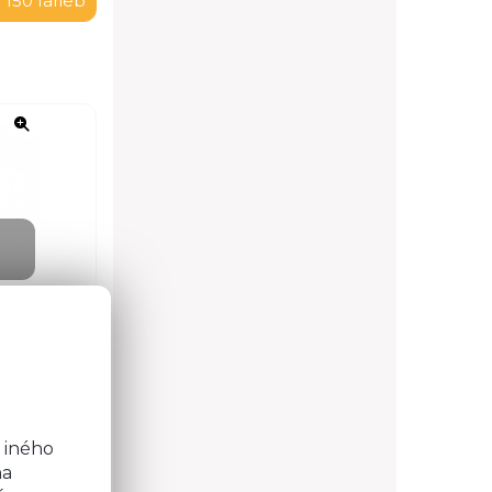
 150 farieb
o
b
 iného
na