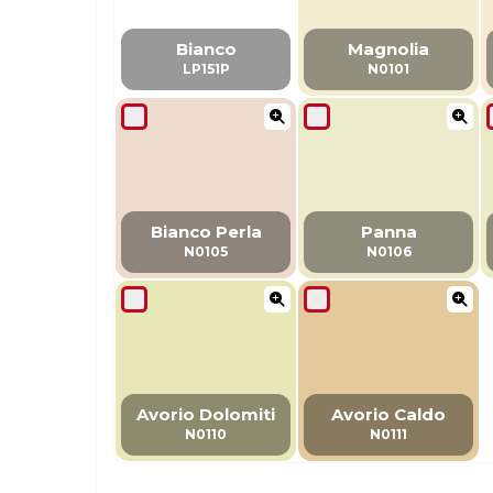
Bianco
Magnolia
LP151P
N0101
Bianco Perla
Panna
N0105
N0106
Avorio Dolomiti
Avorio Caldo
N0110
N0111