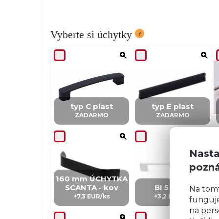
Vyberte si úchytky
typ C plast
typ E plast
ZADARMO
ZADARMO
Nasta
pozn
160 mm ÚCHYTKA
SCANTA - kov
BI 5 – kov
Na tom
+7,3 EUR/ks
+3,2 EUR/ks
funguje
na pers