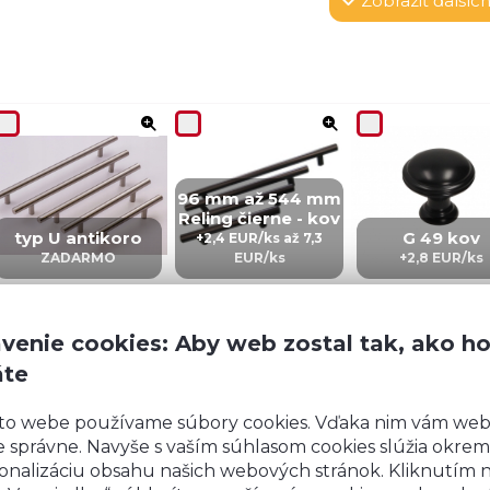
Zobraziť
ďalších
96 mm až 544 mm
Reling čierne - kov
typ U antikoro
G 49 kov
+2,4 EUR/ks až 7,3
ZADARMO
EUR/ks
+2,8 EUR/ks
venie cookies: Aby web zostal tak, ako h
áte
CZ 5 – kov
IN 5 – kov
ZI5 - KOV
to webe používame súbory cookies. Vďaka nim vám we
+4,02 EUR/ks
+4,02 EUR/ks
+6 EUR/ks
 správne. Navyše s vaším súhlasom cookies slúžia okrem
onalizáciu obsahu našich webových stránok. Kliknutím 