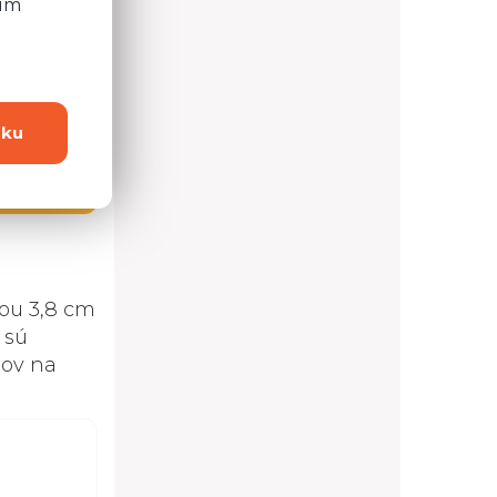
ním
dku
4 možností
ou 3,8 cm
 sú
lov na