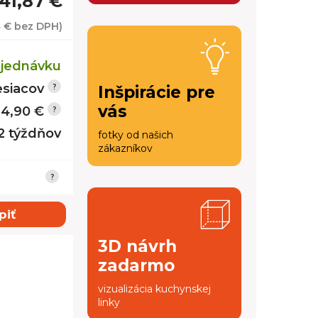
141,87 €
4 €
bez DPH)
jednávku
siacov
Inšpirácie pre
vás
14,90 €
12 týždňov
fotky od našich
zákazníkov
piť
3D návrh
zadarmo
vizualizácia kuchynskej
linky