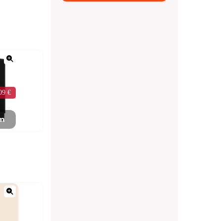
09 €
mm