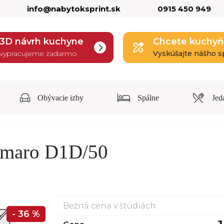
info@nabytoksprint.sk
0915 450 949
3D návrh kuchyne
Chcete kuchyň
vypracujeme zadarmo
Vyskúšajte nášho s
Obývacie izby
Spálne
Jed
Amaro D1D/50
Bežná cena v štúdiách
- 36 %