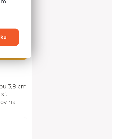
ním
dku
4 možností
ou 3,8 cm
 sú
lov na