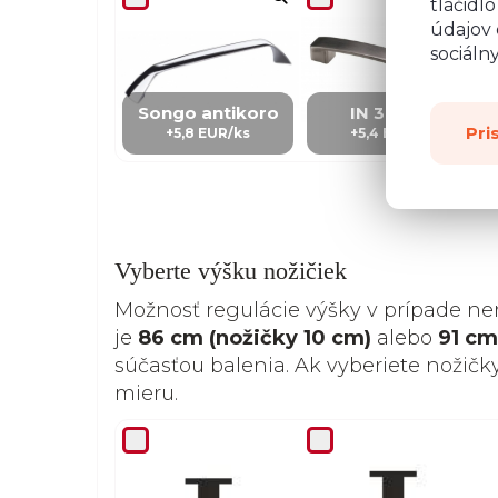
tlačidl
údajov 
sociáln
Songo antikoro
IN 3 – kov
Pri
+5,8 EUR/ks
+5,4 EUR/Ks
Vyberte výšku nožičiek
Možnosť regulácie výšky v prípade ne
je
86 cm (nožičky 10 cm)
alebo
91 cm
súčasťou balenia. Ak vyberiete nožičk
mieru.