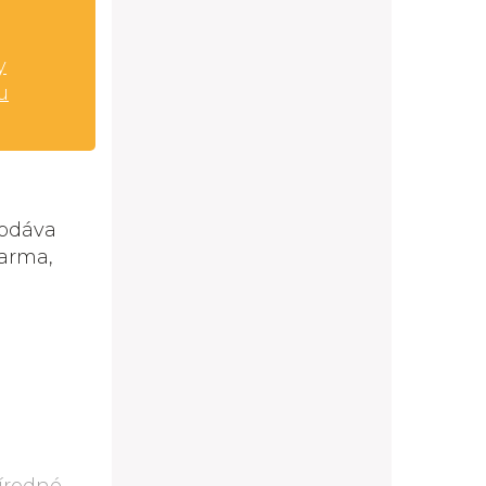
y
u
dodáva
darma,