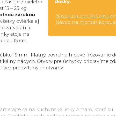
dosky.
 časť je z bieleho
 15 ‒ 25 kg.
votnou zárukou
Návod na montáž zásuvk
 všetky dvierka aj
Návod na montáž korpus
o zatvárania
nky stoja na
alebo 15 cm.
úbku 19 mm. Matný povrch a hlboké frézovanie 
tikálny nádych. Otvory pre úchytky pripravíme z
a bez predvŕtaných otvorov.
Zamerajte sa na kuchynské linky Amaro, ktoré sú