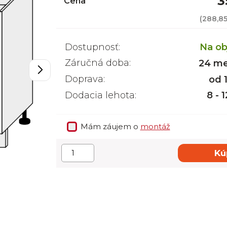
3
Cena
(
288,85
Dostupnosť:
Na ob
Záručná doba:
24 me
Doprava:
od 
Dodacia lehota:
8 - 
Mám záujem o
montáž
Kú