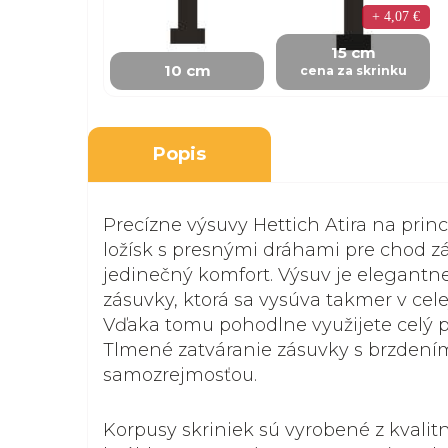
+ 4,07 €
15 cm
10 cm
cena za skrinku
Popis
Precízne výsuvy Hettich Atira na prin
ložísk s presnými dráhami pre chod z
jedinečný komfort. Výsuv je elegantn
zásuvky, ktorá sa vysúva takmer v celej
Vďaka tomu pohodlne využijete celý pr
Tlmené zatváranie zásuvky s brzdení
samozrejmosťou.
Korpusy skriniek sú vyrobené z kvalit