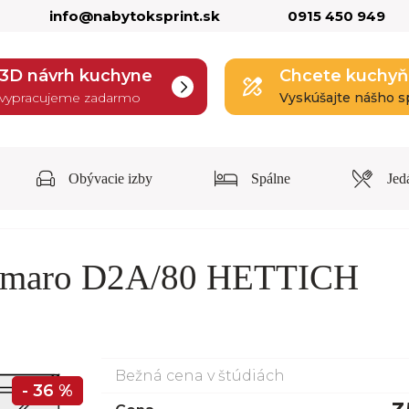
info@nabytoksprint.sk
0915 450 949
3D návrh kuchyne
Chcete kuchyň
vypracujeme zadarmo
Vyskúšajte nášho s
Obývacie izby
Spálne
Jed
 Amaro D2A/80 HETTICH
Bežná cena v štúdiách
- 36 %