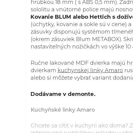
hrúbkou 18 mm ( s ABS 0,5 mm). Zadná
sololitu a vnútorné police majú nosnosť
Kovanie BLUM alebo Hettich s doži
(úchytky, kovanie a sokle sú v cene) a
zásuvky disponujú systémom tlmenéh
(okrem zásuviek Blum METABOX). Skri
nastaviteľných nožičkách vo výške 10 
Ručne lakované MDF dvierka majú hr
dvierkam
kuchynskej linky Amaro
rus
alebo si môžete vybrať variant dodani
Dodávame v demonte.
Kuchyňské linky Amaro
Chcete sa cítiť v kuchyni ako doma? 