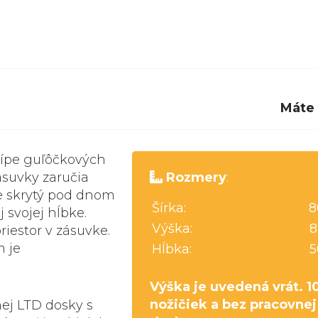
Máte
cípe guľôčkových
ásuvky zaručia
Rozmery
:
e skrytý pod dnom
Šírka:
8
 svojej hĺbke.
Výška:
8
iestor v zásuvke.
m je
Hĺbka:
5
Výška je uvedená vrát. 1
nožičiek a bez pracovnej
nej LTD dosky s