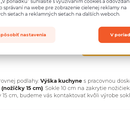
o „V poriadku“ súhlasíte s využívaním cookies a odovzda
o správaní na webe pre zobrazenie cielenej reklamy na
ych sieťach a reklamných sieťach na ďalších weboch.
spôsobiť nastavenia
V poria
Zobraziť
ďalších 2
rovnej podlahy.
Výška kuchyne
s pracovnou dosk
 (nožičky 15 cm)
. Sokle 10 cm na zakrytie nožičiek
y 15 cm, budeme vás kontaktovať kvôli výrobe sok