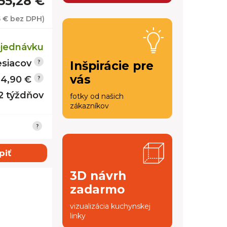
55,28 €
 €
bez DPH)
jednávku
siacov
Inšpirácie pre
vás
14,90 €
12 týždňov
fotky od našich
zákazníkov
piť
3D návrh
zadarmo
vizualizácia kuchynskej
linky