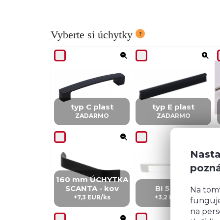
Vyberte si úchytky
typ C plast
typ E plast
ZADARMO
ZADARMO
Nasta
pozn
160 mm ÚCHYTKA
SCANTA - kov
BI 5 – kov
Na tom
+7,3 EUR/ks
+3,2 EUR/ks
funguje
na pers