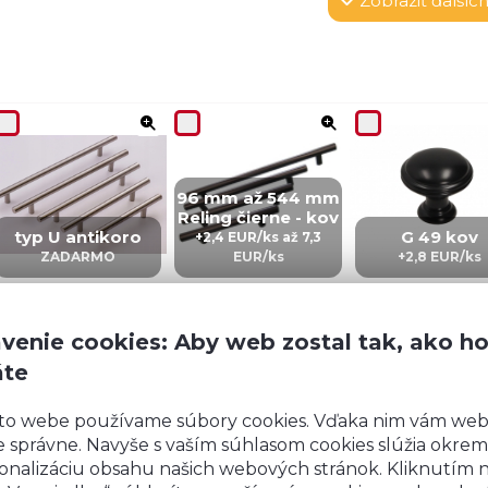
Zobraziť
ďalších
96 mm až 544 mm
Reling čierne - kov
typ U antikoro
G 49 kov
+2,4 EUR/ks až 7,3
ZADARMO
EUR/ks
+2,8 EUR/ks
venie cookies: Aby web zostal tak, ako h
áte
CZ 5 – kov
IN 5 – kov
ZI5 - KOV
to webe používame súbory cookies. Vďaka nim vám we
+4,02 EUR/ks
+4,02 EUR/ks
+6 EUR/ks
 správne. Navyše s vaším súhlasom cookies slúžia okrem
onalizáciu obsahu našich webových stránok. Kliknutím 