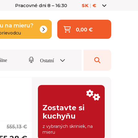
Pracovné dni 8 – 16:30
SK
|
€
u na mieru?
0,00 €
prievodcu
álne
Ostatní
Zostavte si
kuchyňu
z vybraných skriniek, na
555,13 €
mieru