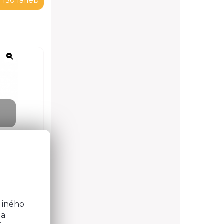
 150 farieb
o
b
 iného
na