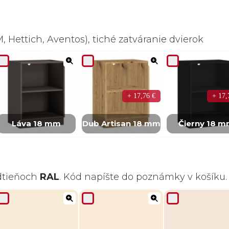
 Hettich, Aventos), tiché zatváranie dvierok
+ 17,76 €
+ 17,
Láva 18 mm
Dub Artisan 18 mm
Čierny 18 
odtieňoch
RAL
. Kód napíšte do poznámky v košíku.