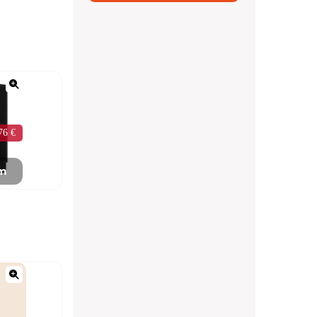
76 €
mm