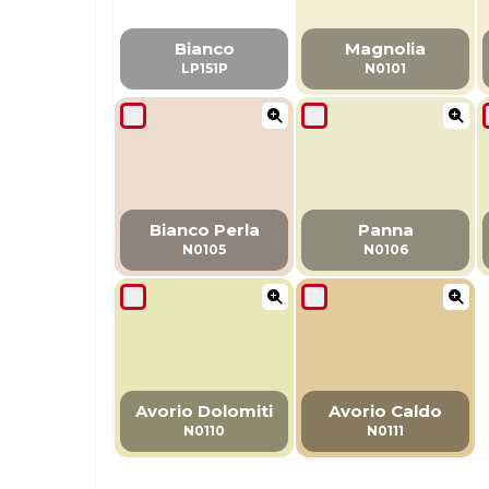
Bianco
Magnolia
LP151P
N0101
Bianco Perla
Panna
N0105
N0106
Avorio Dolomiti
Avorio Caldo
N0110
N0111