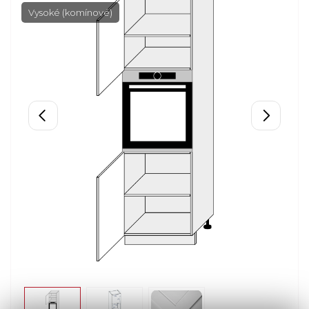
Vysoké (komínové)