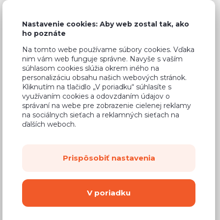
Nastavenie cookies: Aby web zostal tak, ako
ho poznáte
Bežná cena v štúdiách
597,57 €
Na tomto webe používame súbory cookies. Vďaka
nim vám web funguje správne. Navyše s vaším
358,54 €
Cena
súhlasom cookies slúžia okrem iného na
personalizáciu obsahu našich webových stránok.
(
291,50 €
bez DPH)
Kliknutím na tlačidlo „V poriadku“ súhlasíte s
využívaním cookies a odovzdaním údajov o
správaní na webe pre zobrazenie cielenej reklamy
Dostupnosť:
Na objednávku
na sociálnych sieťach a reklamných sieťach na
ďalších weboch.
Záručná doba:
24 mesiacov
Doprava:
od 14,90 €
Dodacia lehota:
8 - 12 týždňov
Prispôsobiť nastavenia
Mám záujem o
montáž
V poriadku
Kúpiť