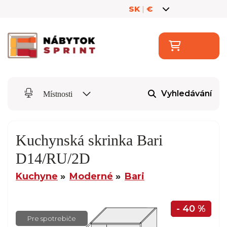
SK
|
€
Vyhledávání
Místnosti
Kuchynská skrinka Bari
D14/RU/2D
Kuchyne
Moderné
Bari
- 40 %
Pre spotrebiče